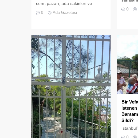
semt pazarı, ada sakinleri ve
çok kült
0
ziyaretçilerin katılımıyla her
devasa b
0
Ada Gazetesi
zamanki canlılığına ulaştı.
Bir Vef
İstenen
Barsamy
Sildi?
İstanbul
vapurları
0