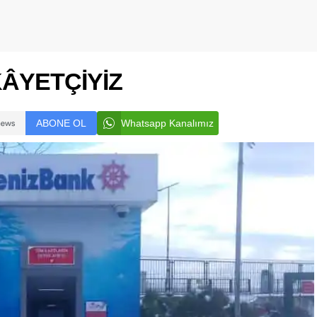
KÂYETÇİYİZ
ABONE OL
Whatsapp Kanalımız