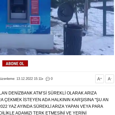
üzenleme: 13.12.2022 15:11
0
A
+
A
-
OLAN DENİZBANK ATM’Sİ SÜREKLİ OLARAK ARIZA
A ÇEKMEK İSTEYEN ADA HALKININ KARŞISINA “ŞU AN
2022 YAZ AYINDA SÜREKLİ ARIZA YAPAN VEYA PARA
İLİKLE ADAMIZI TERK ETMESİNİ VE YERİNİ