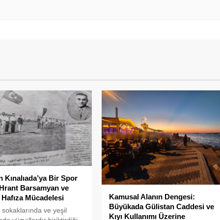
en Kınalıada’ya Bir Spor
 Hrant Barsamyan ve
Kamusal Alanın Dengesi:
 Hafıza Mücadelesi
Büyükada Gülistan Caddesi ve
, sokaklarında ve yeşil
Kıyı Kullanımı Üzerine
da yüzyıllardır biriktirdiği