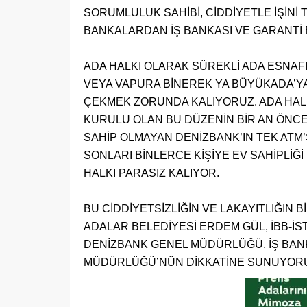
SORUMLULUK SAHİBİ, CİDDİYETLE İŞİN
BANKALARDAN İŞ BANKASI VE GARANTİ 
ADA HALKI OLARAK SÜREKLİ ADA ESNA
VEYA VAPURA BİNEREK YA BÜYÜKADA’YA
ÇEKMEK ZORUNDA KALIYORUZ. ADA HAL
KURULU OLAN BU DÜZENİN BİR AN ÖNCE
SAHİP OLMAYAN DENİZBANK’IN TEK ATM’
SONLARI BİNLERCE KİŞİYE EV SAHİPLİĞ
HALKI PARASIZ KALIYOR.
BU CİDDİYETSİZLİĞİN VE LAKAYITLIĞIN 
ADALAR BELEDİYESİ ERDEM GÜL, İBB-İ
DENİZBANK GENEL MÜDÜRLÜĞÜ, İŞ BAN
MÜDÜRLÜĞÜ’NÜN DİKKATİNE SUNUYOR