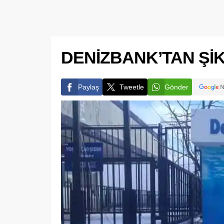
DENİZBANK’TAN Şİ
Paylaş
Tweetle
Gönder