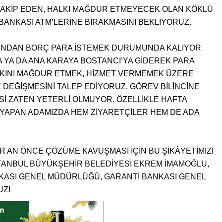
İ TAKİP EDEN, HALKI MAĞDUR ETMEYECEK OLAN KÖKLÜ
BANKASI ATM’LERİNE BIRAKMASINI BEKLİYORUZ.
FINDAN BORÇ PARA İSTEMEK DURUMUNDA KALIYOR
 YA DA ANA KARAYA BOSTANCI’YA GİDEREK PARA
KINI MAĞDUR ETMEK, HİZMET VERMEMEK ÜZERE
 DEĞİŞMESİNİ TALEP EDİYORUZ. GÖREV BİLİNCİNE
Sİ ZATEN YETERLİ OLMUYOR. ÖZELLİKLE HAFTA
İ YAPAN ADAMIZDA HEM ZİYARETÇİLER HEM DE ADA
BİR AN ÖNCE ÇÖZÜME KAVUŞMASI İÇİN BU ŞİKÂYETİMİZİ
STANBUL BÜYÜKŞEHİR BELEDİYESİ EKREM İMAMOĞLU,
KASI GENEL MÜDÜRLÜĞÜ, GARANTİ BANKASI GENEL
UZ!