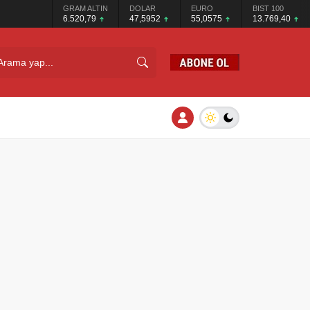
GRAM ALTIN
DOLAR
EURO
BIST 100
6.520,79
47,5952
55,0575
13.769,40