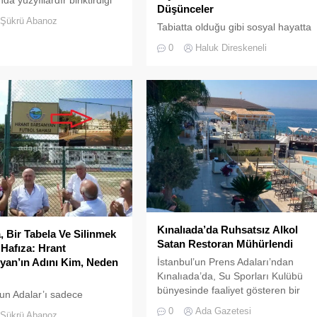
Düşünceler
ürlü mirasıyla yaşayan
Şükrü Abanoz
Tabiatta olduğu gibi sosyal hayatta
ir hafıza mekânıdır.
da boşluklar uzun süre karşılıksız
0
Haluk Direskeneli
kalmaz; boşaltılan her alan, kısa
süre sonra yeni biçimlerle
doldurulmaya adaydır.
Kınalıada’da Ruhsatsız Alkol
a, Bir Tabela Ve Silinmek
Satan Restoran Mühürlendi
 Hafıza: Hrant
İstanbul’un Prens Adaları’ndan
an’ın Adını Kim, Neden
Kınalıada’da, Su Sporları Kulübü
bünyesinde faaliyet gösteren bir
’un Adalar’ı sadece
restoran, ruhsatsız alkol saatğı
n yanaştığı, yazlıkçıların
0
Ada Gazetesi
Şükrü Abanoz