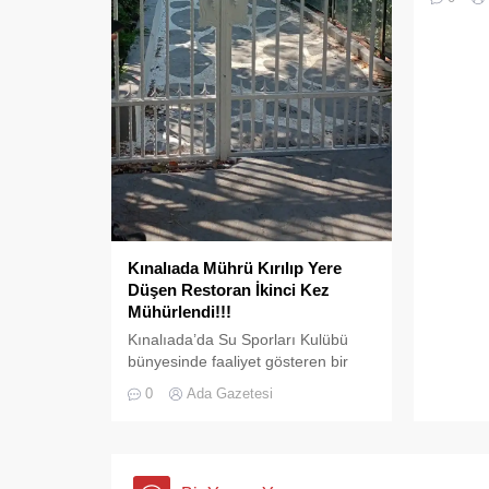
nefes al
değildir
çok kült
ve ortak
tanıkları
Kınalıada Mührü Kırılıp Yere
Düşen Restoran İkinci Kez
Mühürlendi!!!
Kınalıada’da Su Sporları Kulübü
bünyesinde faaliyet gösteren bir
restoran, ruhsat usulsüzlüğü ve
0
Ada Gazetesi
adres uyuşmazlığı gerekçesiyle
Adalar Belediyesi tarafından
mühürlendi.