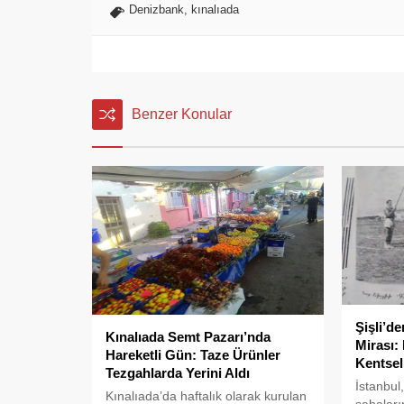
Denizbank
,
kınalıada
Benzer Konular
Şişli’d
Kınalıada Semt Pazarı’nda
Mirası:
Hareketli Gün: Taze Ürünler
Kentsel
Tezgahlarda Yerini Aldı
İstanbul
Kınalıada’da haftalık olarak kurulan
sahaların