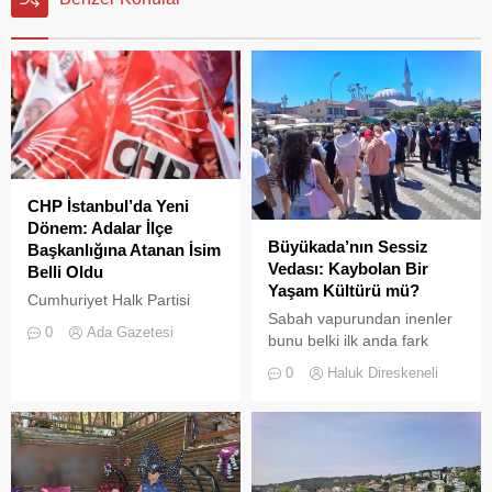
CHP İstanbul’da Yeni
Dönem: Adalar İlçe
Büyükada’nın Sessiz
Başkanlığına Atanan İsim
Vedası: Kaybolan Bir
Belli Oldu
Yaşam Kültürü mü?
Cumhuriyet Halk Partisi
Sabah vapurundan inenler
(CHP) Merkez Yönetim
0
Ada Gazetesi
bunu belki ilk anda fark
Kurulu (MYK), İstanbul
etmeyebilir. Ama
teşkilatında kapsamlı bir
0
Haluk Direskeneli
Büyükada’yı elli, altmış yıldır
yenilenmeye giderek 23
tanıyanlar bilir; adanın sesi
ilçenin yönetimine yeni
ve adımları değişti
isimler atadı