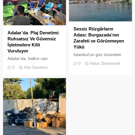
Sessiz Rüzgârların
Adalar’da Plaj Denetimi:
Adası: Burgazada’nın
Ruhsatsız Ve Güvensiz
Zarafeti ve Görünmeyen
İşletmelere Kilit
Yükü
Vuruluyor
İstanbul’un göz önündeki
Adalar'da, halkın can
kalabalıklarından sıyrılıp
0
Haluk Direskeneli
güvenliğini sağlamak ve
denize doğru bakıldığında,
0
Ada Gazetesi
haksız işgallerin önüne
Prens Adaları’nın her biri
geçmek amacıyla geniş
kendine has bir karakter
çaplı bir denetim
sergiler.
operasyonu başlatıldı.