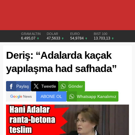
GRAM ALTIN
DOLAR
EURO
BIST 100
6.495,07
47,5633
54,9784
13.703,13
Deriş: “Adalarda kaçak
yapılaşma had safhada”
Paylaş
Tweetle
Gönder
ABONE OL
Whatsapp Kanalımız