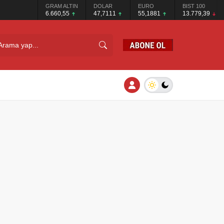
GRAM ALTIN
DOLAR
EURO
BIST 100
6.660,55
47,7111
55,1881
13.779,39