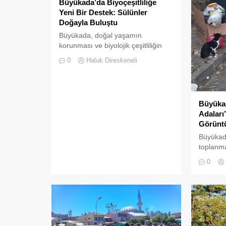
Büyükada’da Biyoçeşitliliğe
Yeni Bir Destek: Sülünler
Doğayla Buluştu
Büyükada, doğal yaşamın
korunması ve biyolojik çeşitliliğin
zenginleştirilmesine yönelik önemli
0
Haluk Direskeneli
bir uygulamaya daha ev sahipliği
yapıyor. Tarım ve Orman Bakanlığı
Doğa Koruma ve Milli Parklar
(DKMP) Genel Müdürlüğü
Büyükad
tarafından Polonezköy Sülün
Adaları
Üretim İstasyonu’nda yetiştirilen
Görüntü
yüzlerce sülün, Temmuz 2026’da
Büyükada’nın ormanlık alanlarında
Büyükad
doğal yaşama bırakıldı. Projenin
toplanma
temel amacı, hem sülün
vatandaş
0
popülasyonunu...
oluyor.Ö
yerli he
akınına
çevre te
aksaklıkl
Adanın ta