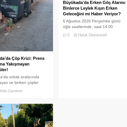
Büyükada’da Erken Göç Alarmı:
Binlerce Leylek Kışın Erken
Geleceğini mi Haber Veriyor?
6 Ağustos 2026 Perşembe günü
öğle saatlerinde, saat 14:00
sularında Büyükada semalarında
0
Haluk Direskeneli
doğanın en görkemli görsel
şölenlerinden biri yaşandı.
a’da Çöp Krizi: Prens
’na Yakışmayan
ler!
a’da sokak aralarında
yan ve biriken çöpler
ların tepkisine neden
Ada Gazetesi
zellikle yaz aylarında hem
m de yabancı turistlerin
 uğrayan Büyükada’da,
mizliği konusunda yaşanan
ar adeta pes dedirtti.
rihi ve doğal güzellikleriyle