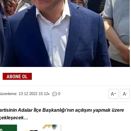
üzenleme: 13.12.2022 15:12
0
A
+
A
-
tisinin Adalar İlçe Başkanlığı’nın açılışını yapmak üzere
erçekleşecek…