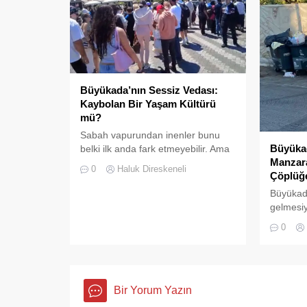
süslü so
görüntül
tehlike ç
gösteriy
Sığmıyor,
Büyükada’nın Sessiz Vedası:
Kaybolan Bir Yaşam Kültürü
mü?
Sabah vapurundan inenler bunu
Büyüka
belki ilk anda fark etmeyebilir. Ama
Manzara
Büyükada’yı elli, altmış yıldır
0
Haluk Direskeneli
Çöplüğ
tanıyanlar bilir; adanın sesi ve
adımları değişti
Büyükada
gelmesiyl
yoğunluğ
0
hizmetler
daha göz
Bir Yorum Yazın