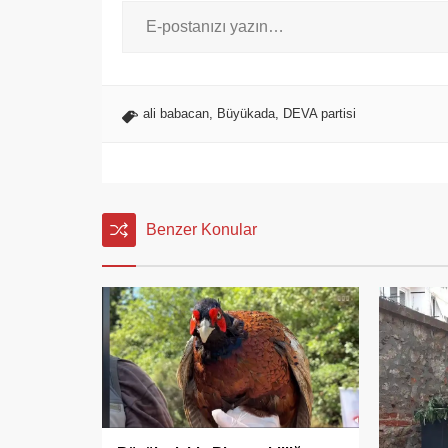
ali babacan
,
Büyükada
,
DEVA partisi
Benzer Konular