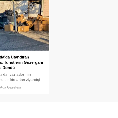
kaklarından yansıyan son
er, çevre sağlığı açısından
anlarının çaldığını
or. Çöpler Konteynerlere
...
da’da Utandıran
: Turistlerin Güzergahı
e Döndü
’da, yaz aylarının
e birlikte artan ziyaretçi
u, temizlik ve çöp toplama
Ada Gazetesi
indeki aksaklıkları bir kez
ler önüne serdi.