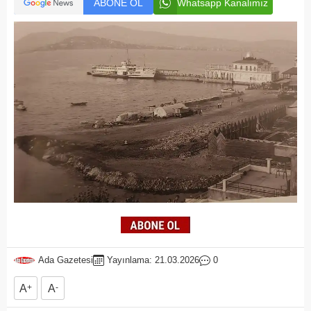
ABONE OL
Whatsapp Kanalımız
Ada Gazetesi
Yayınlama: 21.03.2026
0
A
+
A
-