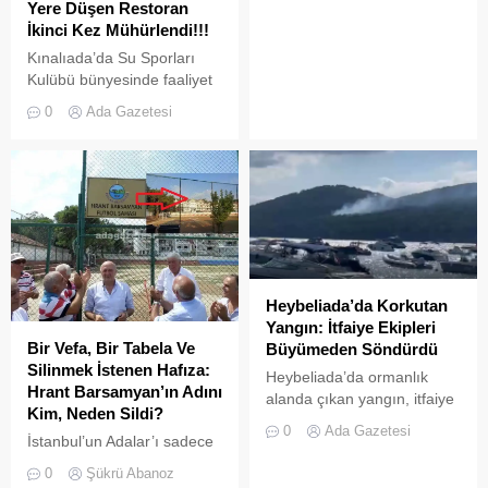
Yere Düşen Restoran
İkinci Kez Mühürlendi!!!
Kınalıada’da Su Sporları
Kulübü bünyesinde faaliyet
gösteren bir restoran,
0
Ada Gazetesi
ruhsat usulsüzlüğü ve adres
uyuşmazlığı gerekçesiyle
Adalar Belediyesi tarafından
mühürlendi.
Heybeliada’da Korkutan
Yangın: İtfaiye Ekipleri
Bir Vefa, Bir Tabela Ve
Büyümeden Söndürdü
Silinmek İstenen Hafıza:
Heybeliada’da ormanlık
Hrant Barsamyan’ın Adını
alanda çıkan yangın, itfaiye
Kim, Neden Sildi?
ekiplerinin hızlı müdahalesi
0
Ada Gazetesi
İstanbul’un Adalar’ı sadece
sayesinde büyümeden ve
vapurların yanaştığı,
olası bir faciaya
0
Şükrü Abanoz
yazlıkçıların nefes aldığı
dönüşmeden söndürüldü.