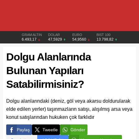
GRAM ALTIN
DOLAR
EURO
BIST 100
6.493,17
47,5929
54,9560
13.798,82
Dolgu Alanlarında
Bulunan Yapıları
Satabilirmisiniz?
Dolgu alanlarındaki (deniz, göl veya akarsu doldurularak
elde edilen yerler) taşınmazların satışı, alışılmış arsa veya
konut satışlarından hukuken çok farklıdır
Paylaş
Tweetle
Gönder