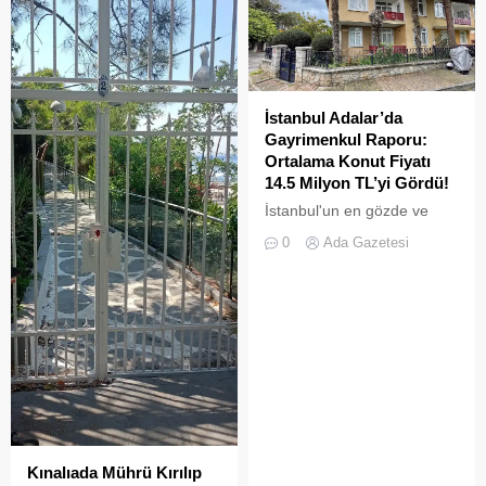
İstanbul Adalar’da
Gayrimenkul Raporu:
Ortalama Konut Fiyatı
14.5 Milyon TL’yi Gördü!
İstanbul'un en gözde ve
tarihi lokasyonlarından biri
0
Ada Gazetesi
olan Adalar ilçesinde,
gayrimenkul piyasasındaki
hareketlilik dikkat çekiyor.
Kınalıada Mührü Kırılıp