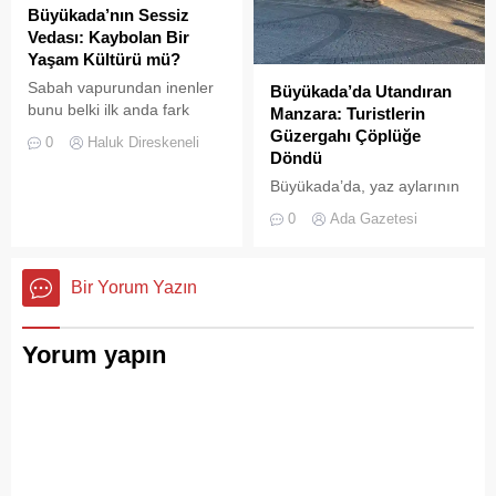
görüntüler, çevre sağlığı
Büyükada’nın Sessiz
açısından tehlike çanlarının
Vedası: Kaybolan Bir
çaldığını gösteriyor. Çöpler
Yaşam Kültürü mü?
Konteynerlere Sığmıyor,...
Sabah vapurundan inenler
Büyükada’da Utandıran
bunu belki ilk anda fark
Manzara: Turistlerin
etmeyebilir. Ama
Güzergahı Çöplüğe
0
Haluk Direskeneli
Büyükada’yı elli, altmış yıldır
Döndü
tanıyanlar bilir; adanın sesi
Büyükada’da, yaz aylarının
ve adımları değişti
gelmesiyle birlikte artan
0
Ada Gazetesi
ziyaretçi yoğunluğu, temizlik
ve çöp toplama
hizmetlerindeki aksaklıkları
Bir Yorum Yazın
bir kez daha gözler önüne
serdi.
Yorum yapın