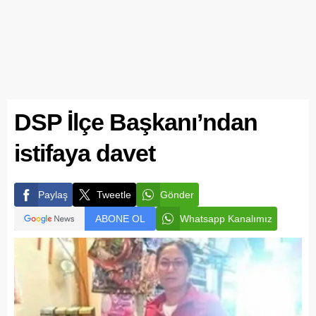
DSP İlçe Başkanı’ndan
istifaya davet
Paylaş
Tweetle
Gönder
ABONE OL
Whatsapp Kanalımız