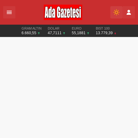
GRAM ALTIN
DOLAR
EURO
BIST 100
6.660,55
47,7111
55,1881
13.779,39