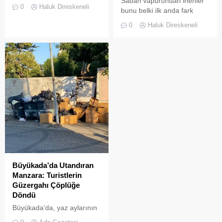
Sabah vapurundan inenler
günü öğle saatlerinde, saat
0
Haluk Direskeneli
bunu belki ilk anda fark
14:00 sularında Büyükada
etmeyebilir. Ama
semalarında doğanın en
0
Haluk Direskeneli
Büyükada’yı elli, altmış yıldır
görkemli görsel
tanıyanlar bilir; adanın sesi
şölenlerinden biri yaşandı.
ve adımları değişti
Büyükada’da Utandıran
Manzara: Turistlerin
Güzergahı Çöplüğe
Döndü
Büyükada’da, yaz aylarının
gelmesiyle birlikte artan