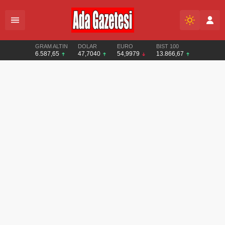
GRAM ALTIN
DOLAR
EURO
BIST 100
6.587,65
47,7040
54,9979
13.866,67