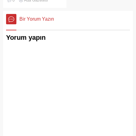
0
Ada Gazetesi
ziyaretçi yoğunluğu, temizlik
ve çöp toplama
hizmetlerindeki aksaklıkları
Bir Yorum Yazın
bir kez daha gözler önüne
serdi.
Yorum yapın