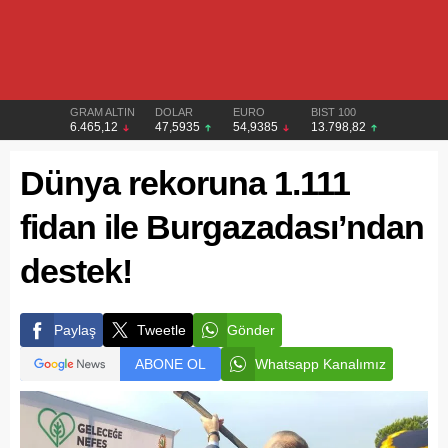
GRAM ALTIN
DOLAR
EURO
BIST 100
6.465,12
47,5935
54,9385
13.798,82
Dünya rekoruna 1.111
fidan ile Burgazadası’ndan
destek!
Paylaş
Tweetle
Gönder
ABONE OL
Whatsapp Kanalımız