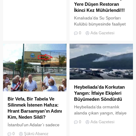
Yere Düşen Restoran
İkinci Kez Mühürlendi!!!
Kınalıada’da Su Sporları
Kulübü bünyesinde faaliyet
gösteren bir restoran,
0
Ada Gazetesi
ruhsat usulsüzlüğü ve adres
uyuşmazlığı gerekçesiyle
Adalar Belediyesi tarafından
mühürlendi.
Heybeliada’da Korkutan
Yangın: İtfaiye Ekipleri
Bir Vefa, Bir Tabela Ve
Büyümeden Söndürdü
Silinmek İstenen Hafıza:
Heybeliada’da ormanlık
Hrant Barsamyan’ın Adını
alanda çıkan yangın, itfaiye
Kim, Neden Sildi?
ekiplerinin hızlı müdahalesi
0
Ada Gazetesi
İstanbul’un Adalar’ı sadece
sayesinde büyümeden ve
vapurların yanaştığı,
olası bir faciaya
0
Şükrü Abanoz