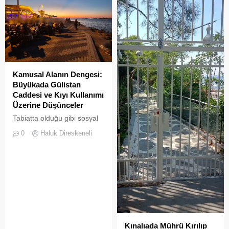
Kamusal Alanın Dengesi:
Büyükada Gülistan
Caddesi ve Kıyı Kullanımı
Üzerine Düşünceler
Tabiatta olduğu gibi sosyal
hayatta da boşluklar uzun
0
Haluk Direskeneli
süre karşılıksız kalmaz;
boşaltılan her alan, kısa
süre sonra yeni biçimlerle
doldurulmaya adaydır.
Kınalıada Mührü Kırılıp