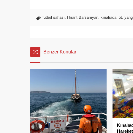
futbol sahası
,
Hırant Barsamyan
,
kınalıada
,
ot
,
yang
Benzer Konular
Kınalıa
Hareket