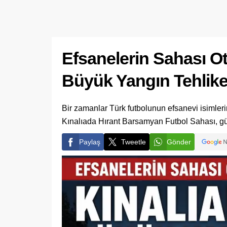
Efsanelerin Sahası Ot
Büyük Yangın Tehlike
Bir zamanlar Türk futbolunun efsanevi isimlerin
Kınalıada Hırant Barsamyan Futbol Sahası, g
Paylaş
Tweetle
Gönder