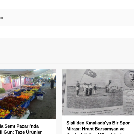
ın
Şişli’den Kınalıada’ya Bir Spor
da Semt Pazarı’nda
Mirası: Hrant Barsamyan ve
li Gün: Taze Ürünler