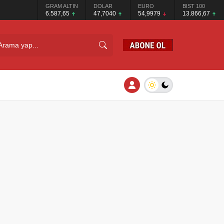
GRAM ALTIN
DOLAR
EURO
BIST 100
6.587,65
47,7040
54,9979
13.866,67