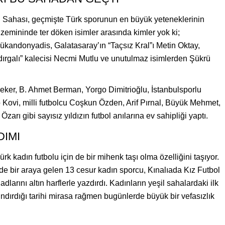
Sahası, geçmişte Türk sporunun en büyük yeteneklerinin
 zemininde ter döken isimler arasında kimler yok ki;
ükandonyadis, Galatasaray’ın “Taçsız Kral”ı Metin Oktay,
adırgalı” kalecisi Necmi Mutlu ve unutulmaz isimlerden Şükrü
er, B. Ahmet Berman, Yorgo Dimitrioğlu, İstanbulsporlu
 Kovi, milli futbolcu Coşkun Özden, Arif Pırnal, Büyük Mehmet,
arı gibi sayısız yıldızın futbol anılarına ev sahipliği yaptı.
DIMI
ürk kadın futbolu için de bir mihenk taşı olma özelliğini taşıyor.
 bir araya gelen 13 cesur kadın sporcu, Kınalıada Kız Futbol
dlarını altın harflerle yazdırdı. Kadınların yeşil sahalardaki ilk
ındırdığı tarihi mirasa rağmen bugünlerde büyük bir vefasızlık