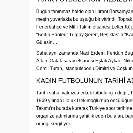
Bugün tanınmaz halde olan Hırant Barsamyan 
meşin yuvarlakla buluştuğu bir vitrindi. Toprak
Fenerbahçe ve Milli Takım efsanesi Lefter Küç
“Berlin Panteri” Turgay Şeren, Beşiktaş’ın “K
Gülesin…
Saha aynı zamanda Naci Erdem, Feridun Bugek
Altan, Galatasaray efsanesi Eşfak Aykaç, Niko
Cemil Turan, İstanbulsporlu Dimitri ve Coşkun Öz
KADIN FUTBOLUNUN TARİHİ A
Tarihi saha, yalnızca erkek futbolu için değil, T
1969 yılında Haluk Hekimoğlu’nun öncülüğünde
Takımı’nı burada kurarak Türkiye spor tarihine a
organize adımlarına şahitlik eden bu alan, bar
örneği sergiliyor.