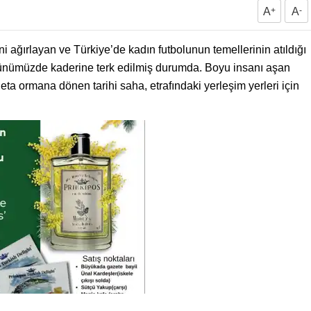
A
+
A
-
i ağırlayan ve Türkiye’de kadın futbolunun temellerinin atıldığı
ünümüzde kaderine terk edilmiş durumda. Boyu insanı aşan
ta ormana dönen tarihi saha, etrafındaki yerleşim yerleri için