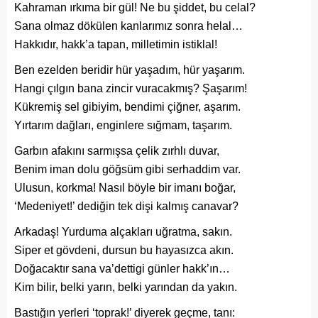
Kahraman ırkıma bir gül! Ne bu şiddet, bu celal?
Sana olmaz dökülen kanlarımız sonra helal…
Hakkıdır, hakk’a tapan, milletimin istiklal!
Ben ezelden beridir hür yaşadım, hür yaşarım.
Hangi çılgın bana zincir vuracakmış? Şaşarım!
Kükremiş sel gibiyim, bendimi çiğner, aşarım.
Yırtarım dağları, enginlere sığmam, taşarım.
Garbın afakını sarmışsa çelik zırhlı duvar,
Benim iman dolu göğsüm gibi serhaddim var.
Ulusun, korkma! Nasıl böyle bir imanı boğar,
‘Medeniyet!’ dediğin tek dişi kalmış canavar?
Arkadaş! Yurduma alçakları uğratma, sakın.
Siper et gövdeni, dursun bu hayasızca akın.
Doğacaktır sana va’dettigi günler hakk’ın…
Kim bilir, belki yarın, belki yarından da yakın.
Bastığın yerleri ‘toprak!’ diyerek geçme, tanı: