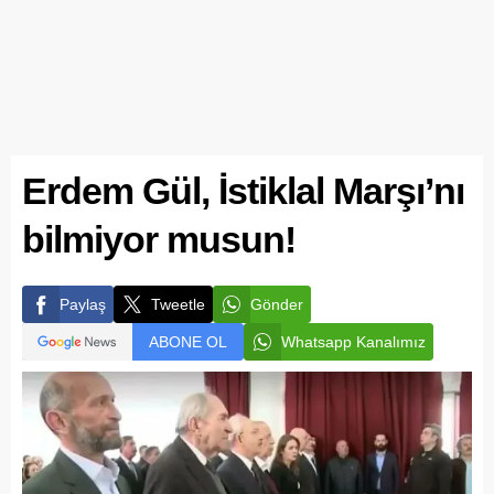
Erdem Gül, İstiklal Marşı’nı
bilmiyor musun!
Paylaş
Tweetle
Gönder
ABONE OL
Whatsapp Kanalımız