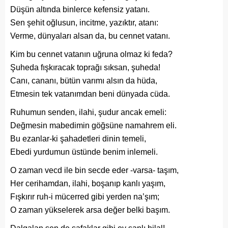
Düşün altında binlerce kefensiz yatanı.
Sen şehit oğlusun, incitme, yazıktır, atanı:
Verme, dünyaları alsan da, bu cennet vatanı.
Kim bu cennet vatanın uğruna olmaz ki feda?
Şuheda fışkıracak toprağı sıksan, şuheda!
Canı, cananı, bütün varımı alsın da hüda,
Etmesin tek vatanımdan beni dünyada cüda.
Ruhumun senden, ilahi, şudur ancak emeli:
Değmesin mabedimin göğsüne namahrem eli.
Bu ezanlar-ki şahadetleri dinin temeli,
Ebedi yurdumun üstünde benim inlemeli.
O zaman vecd ile bin secde eder -varsa- taşım,
Her cerihamdan, ilahi, boşanıp kanlı yaşım,
Fışkırır ruh-i mücerred gibi yerden na’şım;
O zaman yükselerek arsa değer belki başım.