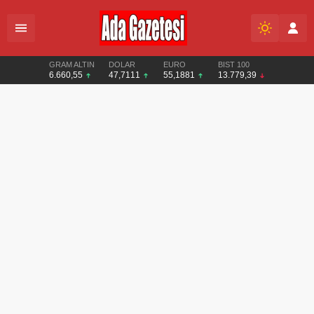
GRAM ALTIN
DOLAR
EURO
BIST 100
6.660,55
47,7111
55,1881
13.779,39