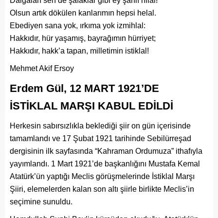
Dalgalan sen de şafaklar gibi ey şanlı hilal!
Olsun artık dökülen kanlarımın hepsi helal.
Ebediyen sana yok, ırkıma yok izmihlal:
Hakkıdır, hür yaşamış, bayrağımın hürriyet;
Hakkıdır, hakk’a tapan, milletimin istiklal!
Mehmet Akif Ersoy
Erdem Gül, 12 MART 1921’DE
İSTİKLAL MARŞI KABUL EDİLDİ
Herkesin sabırsızlıkla beklediği şiir on gün içerisinde
tamamlandı ve 17 Şubat 1921 tarihinde Sebilürreşad
dergisinin ilk sayfasında “Kahraman Ordumuza” ithafıyla
yayımlandı. 1 Mart 1921’de başkanlığını Mustafa Kemal
Atatürk’ün yaptığı Meclis görüşmelerinde İstiklal Marşı
Şiiri, elemelerden kalan son altı şiirle birlikte Meclis’in
seçimine sunuldu.