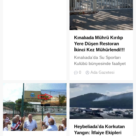
doldurulmaya adaydır.
Kınalıada Mührü Kırılıp
Yere Düşen Restoran
İkinci Kez Mühürlendi!!!
Kınalıada’da Su Sporları
Kulübü bünyesinde faaliyet
gösteren bir restoran,
0
Ada Gazetesi
ruhsat usulsüzlüğü ve adres
uyuşmazlığı gerekçesiyle
Adalar Belediyesi tarafından
mühürlendi.
Heybeliada’da Korkutan
Yangın: İtfaiye Ekipleri