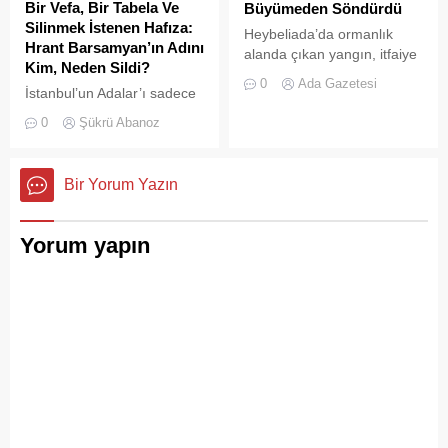
Bir Vefa, Bir Tabela Ve
Büyümeden Söndürdü
Silinmek İstenen Hafıza:
Heybeliada’da ormanlık
Hrant Barsamyan’ın Adını
alanda çıkan yangın, itfaiye
Kim, Neden Sildi?
ekiplerinin hızlı müdahalesi
0
Ada Gazetesi
İstanbul’un Adalar’ı sadece
sayesinde büyümeden ve
vapurların yanaştığı,
olası bir faciaya
0
Şükrü Abanoz
yazlıkçıların nefes aldığı
dönüşmeden söndürüldü.
toprak parçaları değildir;
aynı zamanda bu şehrin çok
Bir Yorum Yazın
kültürlü hafızası,
hoşgörünün ve ortak
yaşamın en canlı
Yorum yapın
tanıklarıdır.