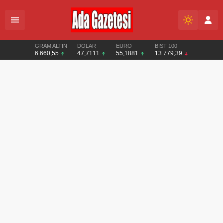
GRAM ALTIN
DOLAR
EURO
BIST 100
6.660,55
47,7111
55,1881
13.779,39