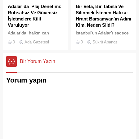
Adalar’da Plaj Denetimi:
Bir Vefa, Bir Tabela Ve
Ruhsatsız Ve Güvensiz
Silinmek İstenen Hafıza:
İşletmelere Kilit
Hrant Barsamyan’ın Adını
Vuruluyor
Kim, Neden Sildi?
Adalar'da, halkın can
İstanbul’un Adalar’ı sadece
güvenliğini sağlamak ve
vapurların yanaştığı,
0
Ada Gazetesi
0
Şükrü Abanoz
haksız işgallerin önüne
yazlıkçıların nefes aldığı
geçmek amacıyla geniş
toprak parçaları değildir;
çaplı bir denetim
aynı zamanda bu şehrin çok
Bir Yorum Yazın
operasyonu başlatıldı.
kültürlü hafızası,
hoşgörünün ve ortak
yaşamın en canlı
Yorum yapın
tanıklarıdır.