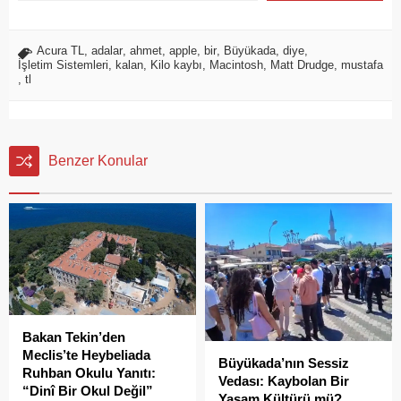
Acura TL
,
adalar
,
ahmet
,
apple
,
bir
,
Büyükada
,
diye
,
İşletim Sistemleri
,
kalan
,
Kilo kaybı
,
Macintosh
,
Matt Drudge
,
mustafa
,
tl
Benzer Konular
Bakan Tekin’den
Meclis’te Heybeliada
Büyükada’nın Sessiz
Ruhban Okulu Yanıtı:
Vedası: Kaybolan Bir
“Dinî Bir Okul Değil”
Yaşam Kültürü mü?