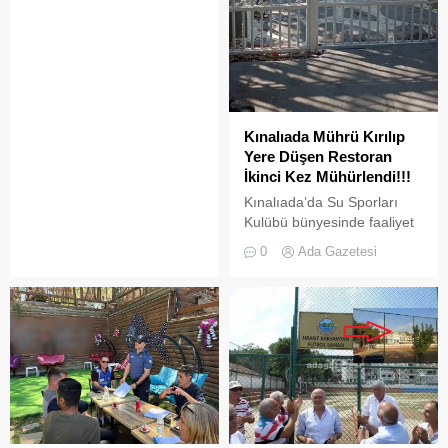
süre sonra yeni biçimlerle
doldurulmaya adaydır.
Kınalıada Mührü Kırılıp
Yere Düşen Restoran
İkinci Kez Mühürlendi!!!
Kınalıada’da Su Sporları
Kulübü bünyesinde faaliyet
gösteren bir restoran,
0
Ada Gazetesi
ruhsat usulsüzlüğü ve adres
uyuşmazlığı gerekçesiyle
Adalar Belediyesi tarafından
mühürlendi.