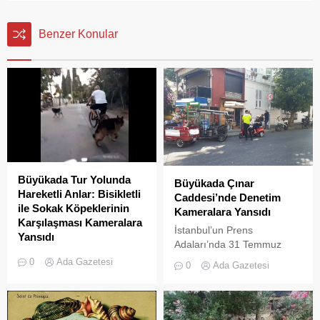
Benzer Konular
Büyükada Tur Yolunda
Büyükada Çınar
Hareketli Anlar: Bisikletli
Caddesi’nde Denetim
ile Sokak Köpeklerinin
Kameralara Yansıdı
Karşılaşması Kameralara
İstanbul’un Prens
Yansıdı
Adaları’nda 31 Temmuz
Büyükada tur yolunda, seyir
2026 itibarıyla süresi dolan
0
Ada Gazetesi
0
Ada Gazetesi
halindeki bir bisikletli ile
L2 sınıfı (3 tekerlekli)
sokak köpekleri arasında
elektrikli araç yasağının
yaşanan hareketli anlar cep
ardından başlayan
telefonu kamerasına
denetimler, uygulamanın