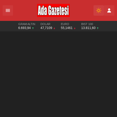
GRAM ALTIN
DOLAR
EURO
BIST 100
6.693,94
47,7109
55,1461
13.811,60