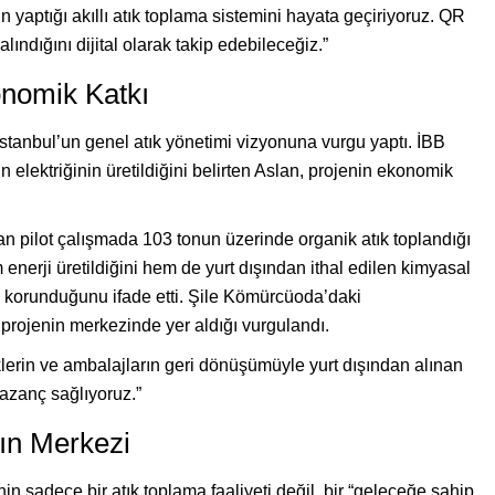
n yaptığı akıllı atık toplama sistemini hayata geçiriyoruz. QR
ındığını dijital olarak takip edebileceğiz.”
onomik Katkı
tanbul’un genel atık yönetimi vizyonuna vurgu yaptı. İBB
n elektriğinin üretildiğini belirten Aslan, projenin ekonomik
lan pilot çalışmada 103 tonun üzerinde organik atık toplandığı
 enerji üretildiğini hem de yurt dışından ithal edilen kimyasal
in korunduğunu ifade etti. Şile Kömürcüoda’daki
 projenin merkezinde yer aldığı vurgulandı.
klerin ve ambalajların geri dönüşümüyle yurt dışından alınan
azanç sağlıyoruz.”
mın Merkezi
n sadece bir atık toplama faaliyeti değil, bir “geleceğe sahip