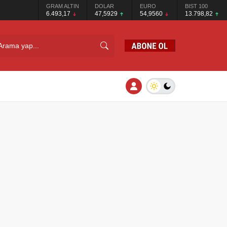
GRAM ALTIN
DOLAR
EURO
BIST 100
6.493,17
47,5929
54,9560
13.798,82