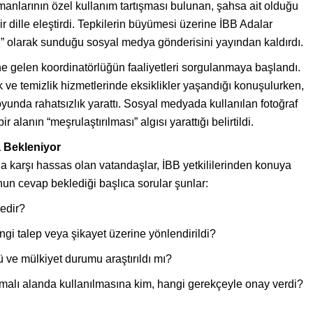
anlarının özel kullanım tartışması bulunan, şahsa ait olduğu
r dille eleştirdi. Tepkilerin büyümesi üzerine İBB Adalar
sı” olarak sunduğu sosyal medya gönderisini yayından kaldırdı.
ine gelen koordinatörlüğün faaliyetleri sorgulanmaya başlandı.
k ve temizlik hizmetlerinde eksiklikler yaşandığı konuşulurken,
uoyunda rahatsızlık yarattı. Sosyal medyada kullanılan fotoğraf
 alanın “meşrulaştırılması” algısı yarattığı belirtildi.
 Bekleniyor
rına karşı hassas olan vatandaşlar, İBB yetkililerinden konuya
nun cevap beklediği başlıca sorular şunlar:
edir?
ngi talep veya şikayet üzerine yönlendirildi?
ve mülkiyet durumu araştırıldı mı?
şmalı alanda kullanılmasına kim, hangi gerekçeyle onay verdi?