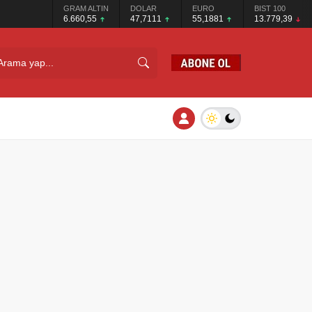
GRAM ALTIN
DOLAR
EURO
BIST 100
6.660,55
47,7111
55,1881
13.779,39