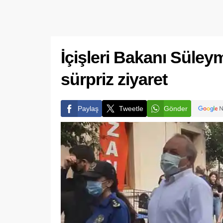
İçişleri Bakanı Süle
sürpriz ziyaret
Paylaş
Tweetle
Gönder