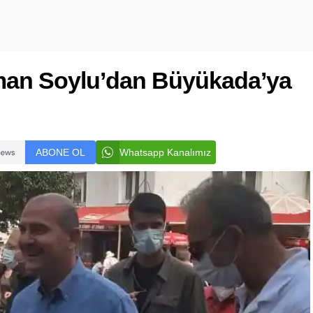
yman Soylu’dan Büyükada’ya
ABONE OL
Whatsapp Kanalımız