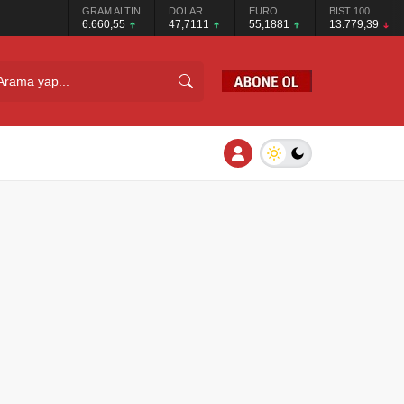
GRAM ALTIN
DOLAR
EURO
BIST 100
6.660,55
47,7111
55,1881
13.779,39