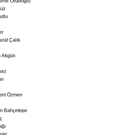
emir Ovalıoğlu
süz
utlu
er
rat Çalık
n Akgün
kez
an
lent Özmen
an Bahçetepe
ç
ağı
ban