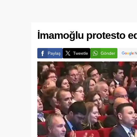
İmamoğlu protesto edil
Paylaş
Tweetle
Gönder