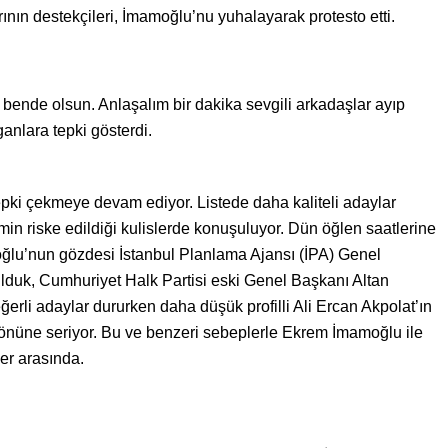
nın destekçileri, İmamoğlu’nu yuhalayarak protesto etti.
 bende olsun. Anlaşalım bir dakika sevgili arkadaşlar ayıp
anlara tepki gösterdi.
epki çekmeye devam ediyor. Listede daha kaliteli adaylar
imin riske edildiği kulislerde konuşuluyor. Dün öğlen saatlerine
ğlu’nun gözdesi İstanbul Planlama Ajansı (İPA) Genel
lduk, Cumhuriyet Halk Partisi eski Genel Başkanı Altan
ğerli adaylar dururken daha düşük profilli Ali Ercan Akpolat’ın
 önüne seriyor. Bu ve benzeri sebeplerle Ekrem İmamoğlu ile
ler arasında.