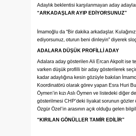
Adaylık beklentisi karşılanmayan aday adayları
“ARKADAŞLAR AYIP EDİYORSUNUZ”
İmamoğlu da “Bir dakika arkadaşlar. Kulağınız
ediyorsunuz, oturun beni dinleyin” diyerek slog
ADALARA DÜŞÜK PROFİLLİ ADAY
Adalara aday gösterilen Ali Ercan Akpolt ise t
varken düşük profilli bir aday gösterilerek seç
kadar adaylığına kesin gözüyle bakılan İmamo
Koordinatörü olarak görev yapan Esra Huri Bu
Öymen’in kızı Aslı Öymen ve listedeki diğer de
gösterilmesi CHP’deki liyakat sorunun gözler
Özgür Özel’in arasının açık olduğu gelen bilgi
“KIRILAN GÖNÜLLER TAMİR EDİLİR”