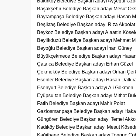
Bakırköy Belediye Başkan adayı Ayşegül Özd
Başakşehir Belediye Başkan adayı Mesut Ök
Bayrampaşa Belediye Başkan adayı Hasan M
Beşiktaş Belediye Başkan adayı Rıza Akpolat
Beykoz Belediye Başkan adayı Alaattin Kösel
Beylikdüzü Belediye Başkan adayı Mehmet Mu
Beyoğlu Belediye Başkan adayı İnan Güney
Büyükçekmece Belediye Başkan adayı Hasa
Çatalca Belediye Başkan adayı Erhan Güzel
Çekmeköy Belediye Başkan adayı Orhan Çer
Esenler Belediye Başkan adayı Hasan Dalkır
Esenyurt Belediye Başkan adayı Ali Gökmen
Eyüpsultan Belediye Başkan adayı Mithat Bü
Fatih Belediye Başkan adayı Mahir Polat
Gaziosmanpaşa Belediye Başkan adayı Hak
Güngören Belediye Başkan adayı Temel Akko
Kadıköy Belediye Başkan adayı Mesut Kösed
Kağıthane Belediye Başkan adayı Tonguç Ço