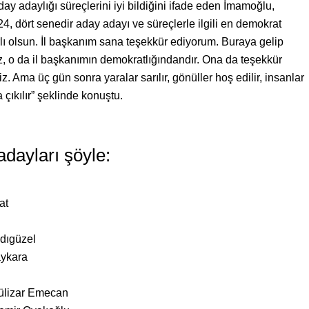
y adaylığı süreçlerini iyi bildiğini ifade eden İmamoğlu,
 dört senedir aday adayı ve süreçlerle ilgili en demokrat
ırlı olsun. İl başkanım sana teşekkür ediyorum. Buraya gelip
ız, o da il başkanımın demokratlığındandır. Ona da teşekkür
 Ama üç gün sonra yaralar sarılır, gönüller hoş edilir, insanlar
la çıkılır” şeklinde konuştu.
adayları şöyle:
at
dıgüzel
aykara
ülizar Emecan