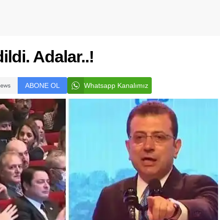
di. Adalar..!
ABONE OL
Whatsapp Kanalımız