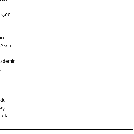
 Çebi
in
 Aksu
özdemir
ç
ğdu
taş
türk