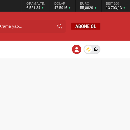
GRAM ALTIN
DOLAR
EURO
BIST 100
6.521,34
47,5916
55,0829
13.703,13