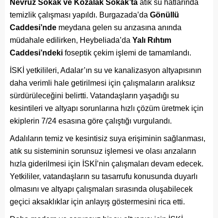
Nevruz Sokak ve Kozalak Sokak’ta
atık su hatlarında
temizlik çalışması yapıldı. Burgazada’da
Gönüllü
Caddesi’nde
meydana gelen su arızasına anında
müdahale edilirken, Heybeliada’da
Yalı Rıhtım
Caddesi’ndeki
foseptik çekim işlemi de tamamlandı.
İSKİ yetkilileri, Adalar’ın su ve kanalizasyon altyapısının
daha verimli hale getirilmesi için çalışmaların aralıksız
sürdürüleceğini belirtti. Vatandaşların yaşadığı su
kesintileri ve altyapı sorunlarına hızlı çözüm üretmek için
ekiplerin 7/24 esasına göre çalıştığı vurgulandı.
Adalıların temiz ve kesintisiz suya erişiminin sağlanması,
atık su sisteminin sorunsuz işlemesi ve olası arızaların
hızla giderilmesi için İSKİ’nin çalışmaları devam edecek.
Yetkililer, vatandaşların su tasarrufu konusunda duyarlı
olmasını ve altyapı çalışmaları sırasında oluşabilecek
geçici aksaklıklar için anlayış göstermesini rica etti.