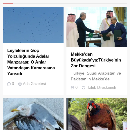
Leyleklerin Göç
Mekke’den
Yolculuğunda Adalar
Büyükada’ya:Türkiye’nin
Manzarası: O Anlar
Zor Dengesi
Vatandaşın Kamerasına
Türkiye, Suudi Arabistan ve
Yansıdı
Pakistan’ın Mekke’de
Sonbahar göçüne başlayan
0
Ada Gazetesi
imzaladığı Ortak Savunma
leylek sürülerinin Adalar
0
Haluk Direskeneli
Anlaşması, bölgesel
semalarında uzun yolculuğu
güvenlik dengelerinde yeni
devam ediyor. Göçmen
bir dönemin işareti olabilir.
kuşların en önemli geçiş
Anlaşmayı şimdiden “İslam
güzergahlarından biri olan
NATO’su” olarak
İstanbul’da, yüzlerce
tanımlamak için erken.
leyleğin Adalar
Ancak Türkiye açısından
semalarındaki süzülüşü cep