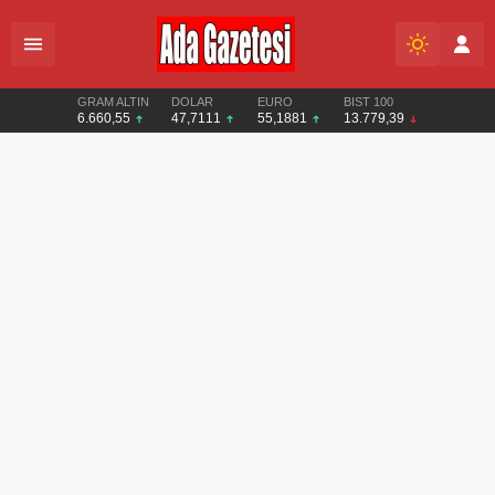
GRAM ALTIN
DOLAR
EURO
BIST 100
6.660,55
47,7111
55,1881
13.779,39