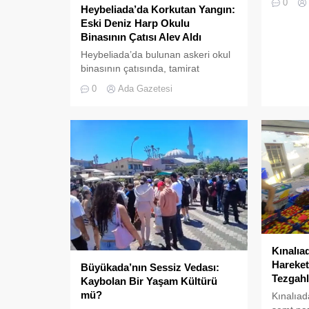
0
Heybeliada’da Korkutan Yangın:
da pes" d
Eski Deniz Harp Okulu
Binasının Çatısı Alev Aldı
Heybeliada’da bulunan askeri okul
binasının çatısında, tamirat
çalışmaları sırasında yangın çıktı.
0
Ada Gazetesi
Gökyüzünü kaplayan yoğun duman
paniğe neden olurken, itfaiye
ekipleri yangına hızla müdahale
etti.
Kınalıa
Hareket
Büyükada’nın Sessiz Vedası:
Tezgahl
Kaybolan Bir Yaşam Kültürü
mü?
Kınalıad