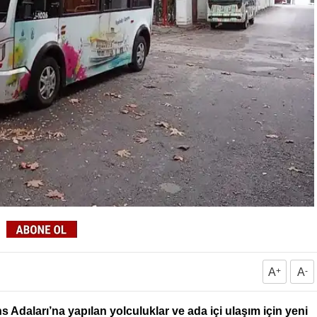
A
+
A
-
 Adaları’na yapılan yolculuklar ve ada içi ulaşım için yeni