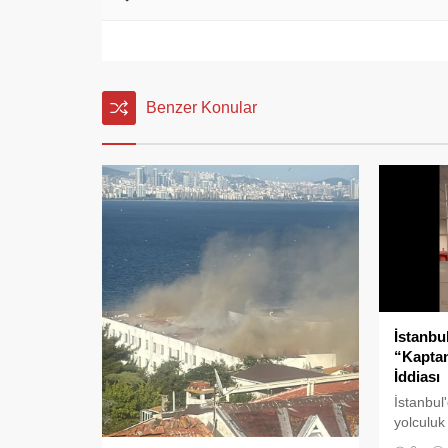
Benzer Konular
İstanbu
“Kapta
İddiası
İstanbul
yolculuk
kaydedil