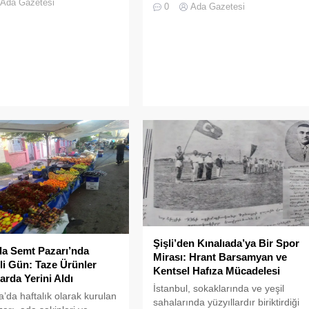
tartışılan Heybeliada Ruhban
Ada Gazetesi
0
Ada Gazetesi
edirtti
Okulu, TBMM gündemine taşındı
Şişli’den Kınalıada’ya Bir Spor
da Semt Pazarı’nda
Mirası: Hrant Barsamyan ve
li Gün: Taze Ürünler
Kentsel Hafıza Mücadelesi
arda Yerini Aldı
İstanbul, sokaklarında ve yeşil
a’da haftalık olarak kurulan
sahalarında yüzyıllardır biriktirdiği