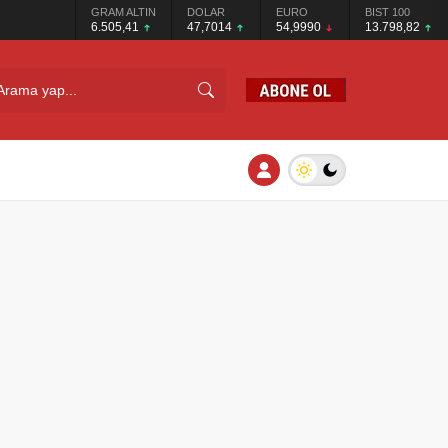
GRAM ALTIN
DOLAR
EURO
BIST 100
6.505,41
47,7014
54,9990
13.798,82