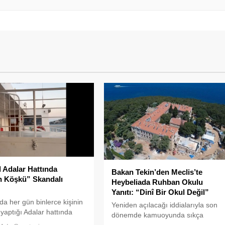
l Adalar Hattında
Bakan Tekin’den Meclis’te
n Köşkü” Skandalı
Heybeliada Ruhban Okulu
Yanıtı: “Dinî Bir Okul Değil”
'da her gün binlerce kişinin
Yeniden açılacağı iddialarıyla son
 yaptığı Adalar hattında
dönemde kamuoyunda sıkça
en görüntüler "bu kadarına