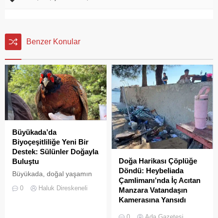
Benzer Konular
Büyükada’da
Biyoçeşitliliğe Yeni Bir
Destek: Sülünler Doğayla
Doğa Harikası Çöplüğe
Buluştu
Döndü: Heybeliada
Büyükada, doğal yaşamın
Çamlimanı’nda İç Acıtan
korunması ve biyolojik
0
Haluk Direskeneli
Manzara Vatandaşın
çeşitliliğin
Kamerasına Yansıdı
zenginleştirilmesine yönelik
Heybeliada’da yer alan
önemli bir uygulamaya daha
0
Ada Gazetesi