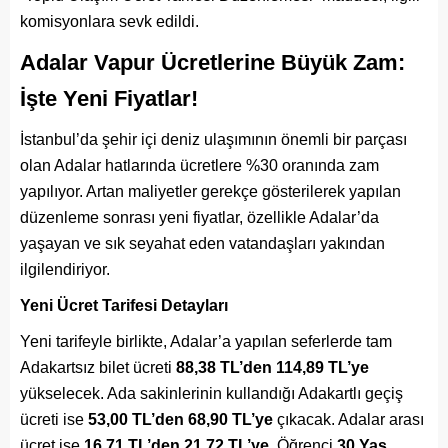
komisyonlara sevk edildi.
Adalar Vapur Ücretlerine Büyük Zam:
İşte Yeni Fiyatlar!
İstanbul’da şehir içi deniz ulaşımının önemli bir parçası
olan Adalar hatlarında ücretlere %30 oranında zam
yapılıyor. Artan maliyetler gerekçe gösterilerek yapılan
düzenleme sonrası yeni fiyatlar, özellikle Adalar’da
yaşayan ve sık seyahat eden vatandaşları yakından
ilgilendiriyor.
Yeni Ücret Tarifesi Detayları
Yeni tarifeyle birlikte, Adalar’a yapılan seferlerde tam
Adakartsız bilet ücreti
88,38 TL’den 114,89 TL’ye
yükselecek. Ada sakinlerinin kullandığı Adakartlı geçiş
ücreti ise
53,00 TL’den 68,90 TL’ye
çıkacak. Adalar arası
ücret ise
16,71 TL’den 21,72 TL’ye
, Öğrenci
30 Yaş