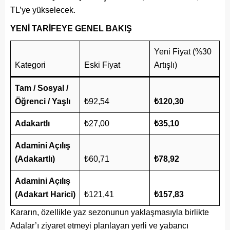
TL’ye yükselecek.
YENİ TARİFEYE GENEL BAKIŞ
Yeni Fiyat (%30
Kategori
Eski Fiyat
Artışlı)
Tam / Sosyal /
Öğrenci / Yaşlı
₺92,54
₺120,30
Adakartlı
₺27,00
₺35,10
Adamini Açılış
(Adakartlı)
₺60,71
₺78,92
Adamini Açılış
(Adakart Harici)
₺121,41
₺157,83
Kararın, özellikle yaz sezonunun yaklaşmasıyla birlikte
Adalar’ı ziyaret etmeyi planlayan yerli ve yabancı