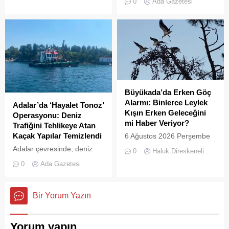
önüne serdi. Adalar’da
0
Ada Gazetesi
tepkisine neden
UKOME (Ulaşım
oluyor.Özellikle yaz
Koordinasyon Merkezi)
aylarında hem yerli hem de
kararları doğrultusunda
yabancı turistlerin akınına
ticari amaçlı elektrikli bisiklet
uğrayan Büyükada’da,
ve scooter kiralama
çevre temizliği konusunda
faaliyetleri yasaklanmış
yaşanan aksaklıklar adeta
durumda....
pes dedirtti. Adanın tarihi ve
doğal güzellikleriyle süslü
Büyükada’da Erken Göç
sokaklarından yansıyan son
Alarmı: Binlerce Leylek
Adalar’da ‘Hayalet Tonoz’
görüntüler, çevre sağlığı
Kışın Erken Geleceğini
Operasyonu: Deniz
açısından tehlike çanlarının
mi Haber Veriyor?
Trafiğini Tehlikeye Atan
çaldığını gösteriyor. Çöpler
Kaçak Yapılar Temizlendi
6 Ağustos 2026 Perşembe
Konteynerlere Sığmıyor,...
günü öğle saatlerinde, saat
Adalar çevresinde, deniz
0
Haluk Direskeneli
14:00 sularında Büyükada
trafiğini tehlikeye sokan ve
0
Ada Gazetesi
semalarında doğanın en
çevre kirliliğine neden olan
görkemli görsel
usulsüz tonozlara yönelik
şölenlerinden biri yaşandı.
geniş çaplı bir temizlik ve
Bir Yorum Yazın
denetim operasyonu
gerçekleştirildi.
Yorum yapın