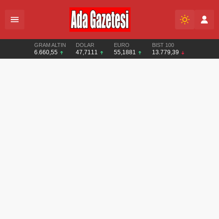
GRAM ALTIN
DOLAR
EURO
BIST 100
6.660,55
47,7111
55,1881
13.779,39