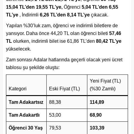
15,04 TL’den 19,55 TL’ye,
Öğrenci
5,04 TL’den 6,55
TL’ye
, İndirimli
6,26 TL’den 8,14 TL’ye
çıkacak.
Yapılan %30’luk zam, öğrenci ve indirimli biletlere de
yansıyor. Daha önce 44,20 TL olan öğrenci bileti
57,46
TL
olurken, indirimli bilet ise 61,86 TL’den
80,42 TL’ye
yükselecek.
Zam sonrası Adalar hatlarında geçerli olacak yeni ücret
tablosu şu şekilde oluştu:
Yeni Fiyat (TL)
Kategori
Eski Fiyat (TL)
(%30 Zamlı)
Tam Adakartsız
88,38
114,89
Tam Adakartlı
53,00
68,90
Öğrenci 30 Yaş
79,53
103,39