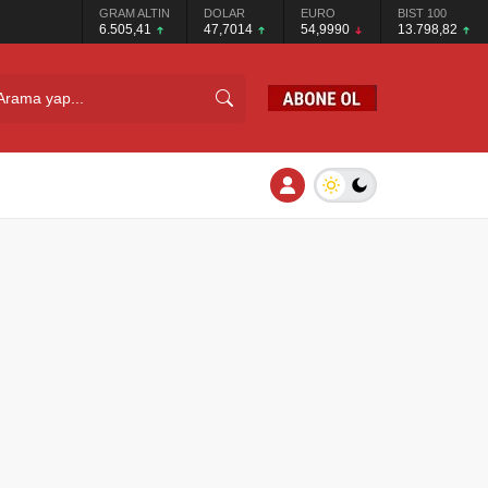
GRAM ALTIN
DOLAR
EURO
BIST 100
6.505,41
47,7014
54,9990
13.798,82