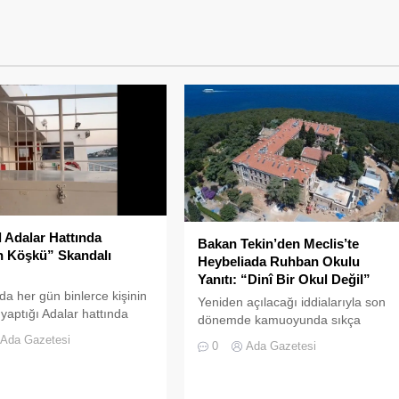
l Adalar Hattında
Bakan Tekin’den Meclis’te
n Köşkü” Skandalı
Heybeliada Ruhban Okulu
Yanıtı: “Dinî Bir Okul Değil”
'da her gün binlerce kişinin
Yeniden açılacağı iddialarıyla son
 yaptığı Adalar hattında
dönemde kamuoyunda sıkça
en görüntüler "bu kadarına
tartışılan Heybeliada Ruhban
Ada Gazetesi
0
Ada Gazetesi
edirtti
Okulu, TBMM gündemine taşındı