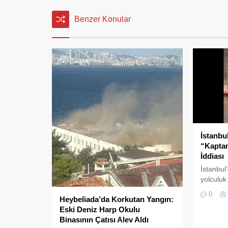
Benzer Konular
İstanbu
“Kapta
İddiası
İstanbul
yolculuk
kaydedil
0
Heybeliada’da Korkutan Yangın:
da pes" d
Eski Deniz Harp Okulu
Binasının Çatısı Alev Aldı