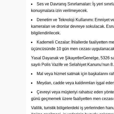
Ses ve Davranış Sınırlamaları: İş yeri sınırl
konuşmalara izin verilmeyecek.
Denetim ve Teknoloji Kullanımı: Emniyet ve 
kameraları ve dronlar devreye sokulacak. Esn
bilgilendirilecek.
Kademeli Cezalar: İhlallerde faaliyetten men 
üçüncüsünde 10 gün men cezası uygulanacak
Yasal Dayanak ve ŞikayetlerGenelge, 5326 say
sayılı Polis Vazife ve Selahiyet Kanunu’nun 8.
Mal veya hizmet satmak için başkalarını rah
Meydan, cadde veya kaldırımları işgal ede
Çevreyi veya müşteriyi rahatsız eden yönte
günü geçmemek üzere faaliyetten men cezası v
Valilik, turistik bölgelerdeki iş yerlerinden hanu