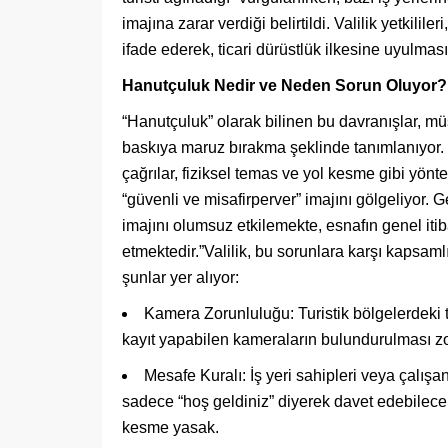
imajına zarar verdiği belirtildi. Valilik yetkilil
ifade ederek, ticari dürüstlük ilkesine uyulması
Hanutçuluk Nedir ve Neden Sorun Oluyor?
“Hanutçuluk” olarak bilinen bu davranışlar, müş
baskıya maruz bırakma şeklinde tanımlanıyor. Ö
çağrılar, fiziksel temas ve yol kesme gibi yönte
“güvenli ve misafirperver” imajını gölgeliyor. G
imajını olumsuz etkilemekte, esnafın genel itib
etmektedir.”Valilik, bu sorunlara karşı kapsam
şunlar yer alıyor:
Kamera Zorunluluğu: Turistik bölgelerdeki t
kayıt yapabilen kameraların bulundurulması zor
Mesafe Kuralı: İş yeri sahipleri veya çalı
sadece “hoş geldiniz” diyerek davet edebilecek
kesme yasak.