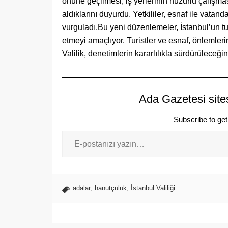
önüne geçilmesi, iş yerlerinin huzurlu çalışmas
aldıklarını duyurdu. Yetkililer, esnaf ile vata
vurguladı.Bu yeni düzenlemeler, İstanbul’un 
etmeyi amaçlıyor. Turistler ve esnaf, önlemleri
Valilik, denetimlerin kararlılıkla sürdürüleceği
Ada Gazetesi site
Subscribe to get 
adalar
,
hanutçuluk
,
İstanbul Valiliği