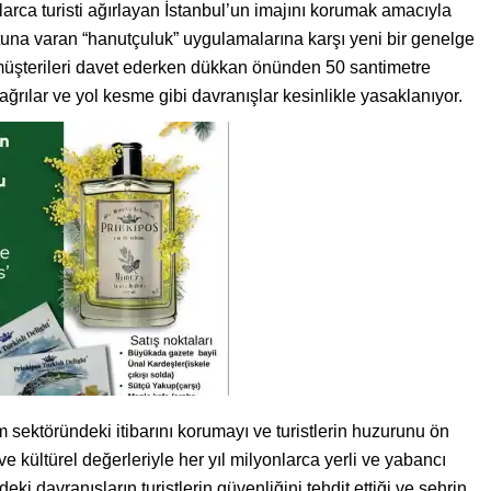
onlarca turisti ağırlayan İstanbul’un imajını korumak amacıyla
yutuna varan “hanutçuluk” uygulamalarına karşı yeni bir genelge
ı müşterileri davet ederken dükkan önünden 50 santimetre
ğrılar ve yol kesme gibi davranışlar kesinlikle yasaklanıyor.
izm sektöründeki itibarını korumayı ve turistlerin huzurunu ön
ve kültürel değerleriyle her yıl milyonlarca yerli ve yabancı
ndeki davranışların turistlerin güvenliğini tehdit ettiği ve şehrin