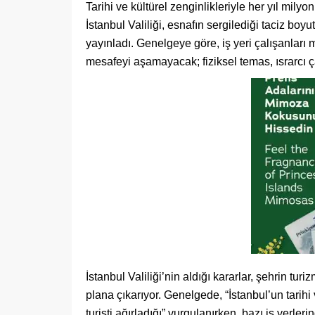
Tarihi ve kültürel zenginlikleriyle her yıl mily
İstanbul Valiliği, esnafın sergilediği taciz bo
yayınladı. Genelgeye göre, iş yeri çalışanlar
mesafeyi aşamayacak; fiziksel temas, ısrarcı ça
İstanbul Valiliği’nin aldığı kararlar, şehrin tur
plana çıkarıyor. Genelgede, “İstanbul’un tarihi 
turisti ağırladığı” vurgulanırken, bazı iş yerleri