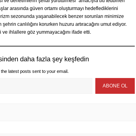
ı ve denetimlerin şeffaf yürütülmesi” amacıyla bu tedbirleri
ndaşlar arasında güven ortamı oluşturmayı hedeflediklerini
turizm sezonunda yaşanabilecek benzer sorunları minimize
n şehrin canlılığını korurken huzuru artıracağını umut ediyor.
ni ve ihlallere göz yummayacağını ifade etti.
sinden daha fazla şey keşfedin
the latest posts sent to your email.
ABONE OL