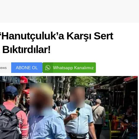
 ‘Hanutçuluk’a Karşı Sert
Bıktırdılar!
ABONE OL
Whatsapp Kanalımız