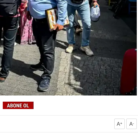
A
+
A
-