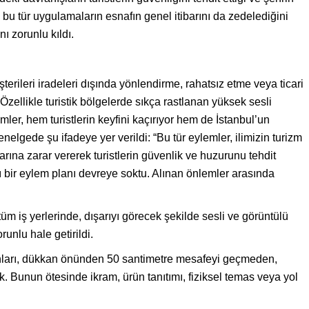
eri, bu tür uygulamaların esnafın genel itibarını da zedelediğini
nı zorunlu kıldı.
terileri iradeleri dışında yönlendirme, rahatsız etme veya ticari
zellikle turistik bölgelerde sıkça rastlanan yüksek sesli
mler, hem turistlerin keyfini kaçırıyor hem de İstanbul’un
enelgede şu ifadeye yer verildi: “Bu tür eylemler, ilimizin turizm
arına zarar vererek turistlerin güvenlik ve huzurunu tehdit
lı bir eylem planı devreye soktu. Alınan önlemler arasında
üm iş yerlerinde, dışarıyı görecek şekilde sesli ve görüntülü
unlu hale getirildi.
şanları, dükkan önünden 50 santimetre mesafeyi geçmeden,
. Bunun ötesinde ikram, ürün tanıtımı, fiziksel temas veya yol