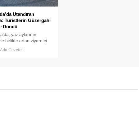
da’da Utandıran
: Turistlerin Güzergahı
e Döndü
’da, yaz aylarının
e birlikte artan ziyaretçi
u, temizlik ve çöp toplama
Ada Gazetesi
indeki aksaklıkları bir kez
ler önüne serdi.