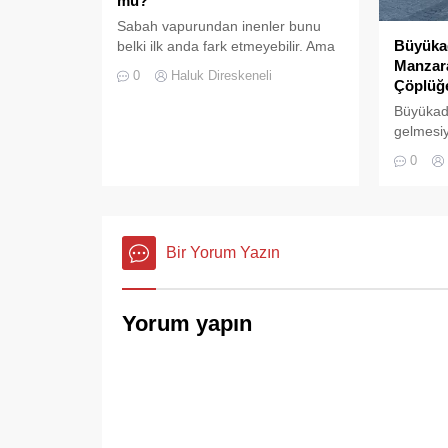
mü?
Sabah vapurundan inenler bunu
Büyüka
belki ilk anda fark etmeyebilir. Ama
Manzara
Büyükada’yı elli, altmış yıldır
0
Haluk Direskeneli
Çöplüğ
tanıyanlar bilir; adanın sesi ve
adımları değişti
Büyükada
gelmesiyl
yoğunluğ
0
hizmetler
daha göz
Bir Yorum Yazın
Yorum yapın