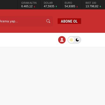
GRAM ALTIN
DOLAR
EURO
BIST 100
6.465,12
47,5935
54,9385
13.798,82