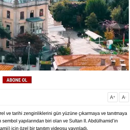
A
+
A
-
ürel ve tarihi zenginliklerini gün yüzüne çıkarmaya ve tanıtmaya
 sembol yapılarından biri olan ve Sultan II. Abdülhamid’in
i) için özel bir tanıtım videosu yayınladı.