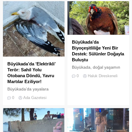
Büyükada’da
Biyoçeşitliliğe Yeni Bir
Destek: Sülünler Doğayla
Buluştu
Büyükada’da ‘Elektrikli’
Büyükada, doğal yaşamın
Terör: Sahil Yolu
korunması ve biyolojik
Otobana Döndü, Yavru
0
Haluk Direskeneli
çeşitliliğin
Martılar Eziliyor!
zenginleştirilmesine yönelik
Büyükada’da yayalara
önemli bir uygulamaya daha
ayrılan sahil şeridi, kural
ev sahipliği yapıyor. Tarım
0
Ada Gazetesi
tanımaz elektrikli araç
ve Orman Bakanlığı Doğa
sürücüleri yüzünden adeta
Koruma ve Milli Parklar
ölüm yoluna dönüştü.
(DKMP) Genel Müdürlüğü
Denetimsizliğin ve aşırı
tarafından Polonezköy
hızın son kurbanları ise
Sülün Üretim İstasyonu’nda
beslenmek için sahile inen