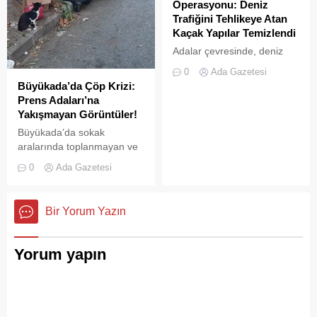
faaliyetleri yasaklanmış
Operasyonu: Deniz
Çamlimanı, bugünlerde
durumda....
Trafiğini Tehlikeye Atan
eşsiz manzarasıyla değil,
Kaçak Yapılar Temizlendi
çevre felaketini andıran
Adalar çevresinde, deniz
kirliliğiyle gündemde. Bir
trafiğini tehlikeye sokan ve
vatandaş tarafından...
0
Ada Gazetesi
çevre kirliliğine neden olan
Büyükada’da Çöp Krizi:
usulsüz tonozlara yönelik
Prens Adaları’na
geniş çaplı bir temizlik ve
Yakışmayan Görüntüler!
denetim operasyonu
Büyükada’da sokak
gerçekleştirildi.
aralarında toplanmayan ve
biriken çöpler vatandaşların
0
Ada Gazetesi
tepkisine neden
oluyor.Özellikle yaz
aylarında hem yerli hem de
Bir Yorum Yazın
yabancı turistlerin akınına
uğrayan Büyükada’da,
çevre temizliği konusunda
Yorum yapın
yaşanan aksaklıklar adeta
pes dedirtti. Adanın tarihi ve
doğal güzellikleriyle süslü
sokaklarından yansıyan son
görüntüler, çevre sağlığı