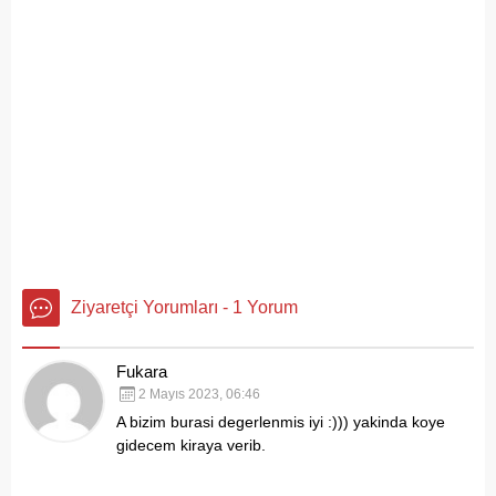
açısından tehlike çanlarının
çaldığını gösteriyor. Çöpler
Konteynerlere Sığmıyor,...
Ziyaretçi Yorumları - 1 Yorum
Fukara
2 Mayıs 2023, 06:46
A bizim burasi degerlenmis iyi :))) yakinda koye
gidecem kiraya verib.