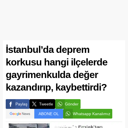
İstanbul’da deprem
korkusu hangi ilçelerde
gayrimenkulda değer
kazandırıp, kaybettirdi?
Paylaş
Tweetle
Gönder
ABONE OL
Whatsapp Kanalımız