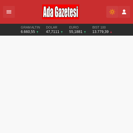
GRAM ALTIN
DOLAR
EURO
BIST 100
6.660,55
47,7111
55,1881
13.779,39