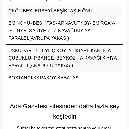
ÇKÖY-BEYLERBEYİ-BEŞİKTAŞ-E.ÖNÜ
EMİNÖNÜ- BEŞİKTAŞ- ARNAVUTKÖY- EMİRGAN-
İSTİNYE- SARIYER- R. KAVAĞI KIYIYA
PARALEL(AVRUPA YAKASI)
ÜSKÜDAR- B.BEYİ- Ç.KÖY- A.HİSARI- KANLICA-
ÇUBUKLU- P.BAHÇE- BEYKOZ – A.KAVAĞI KIYIYA
PARALEL(ANADOLU YAKASI)
BOSTANCI-KARAKÖY-KABATAŞ
Ada Gazetesi sitesinden daha fazla şey
keşfedin
Subscribe to get the latest posts sent to your email.