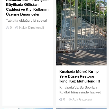
Büyükada Gülistan
Caddesi ve Kıyı Kullanımı
Üzerine Düşünceler
Tabiatta olduğu gibi sosyal
hayatta da boşluklar uzun
0
Haluk Direskeneli
süre karşılıksız kalmaz;
boşaltılan her alan, kısa
süre sonra yeni biçimlerle
doldurulmaya adaydır.
Kınalıada Mührü Kırılıp
Yere Düşen Restoran
İkinci Kez Mühürlendi!!!
Kınalıada’da Su Sporları
Kulübü bünyesinde faaliyet
gösteren bir restoran,
0
Ada Gazetesi
ruhsat usulsüzlüğü ve adres
uyuşmazlığı gerekçesiyle