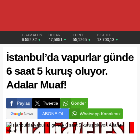
GRAM ALTIN
DOLAR
EURO
BIST 100
6.552,32
47,5851
55,1265
13.703,13
İstanbul’da vapurlar günde
6 saat 5 kuruş oluyor.
Adalar Muaf!
Paylaş
Tweetle
Gönder
ABONE OL
Whatsapp Kanalımız