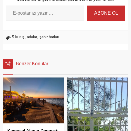
ABONE OL
5 kuruş
,
adalar
,
şehir hatları
Benzer Konular
Kamusal Alanın Dengesi: