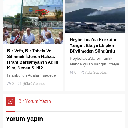
Adalar Belediyesi tarafından
mühürlendi.
Heybeliada’da Korkutan
Yangın: İtfaiye Ekipleri
Bir Vefa, Bir Tabela Ve
Büyümeden Söndürdü
Silinmek İstenen Hafıza:
Heybeliada’da ormanlık
Hrant Barsamyan’ın Adını
alanda çıkan yangın, itfaiye
Kim, Neden Sildi?
ekiplerinin hızlı müdahalesi
0
Ada Gazetesi
İstanbul’un Adalar’ı sadece
sayesinde büyümeden ve
vapurların yanaştığı,
olası bir faciaya
0
Şükrü Abanoz
yazlıkçıların nefes aldığı
dönüşmeden söndürüldü.
toprak parçaları değildir;
aynı zamanda bu şehrin çok
Bir Yorum Yazın
kültürlü hafızası,
hoşgörünün ve ortak
yaşamın en canlı
Yorum yapın
tanıklarıdır.