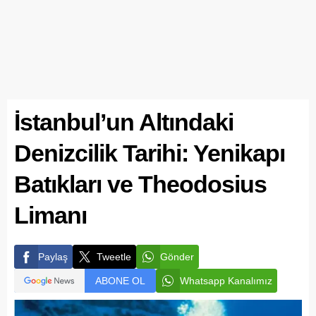
İstanbul’un Altındaki
Denizcilik Tarihi: Yenikapı
Batıkları ve Theodosius
Limanı
Paylaş
Tweetle
Gönder
ABONE OL
Whatsapp Kanalımız