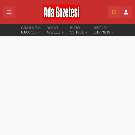
GRAM ALTIN
DOLAR
EURO
BIST 100
6.660,55
47,7111
55,1881
13.779,39