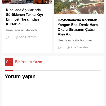
görüntüler, çevre sağlığı
açısından tehlike çanlarının
Kınalıada Açıklarında
çaldığını gösteriyor. Çöpler
Sürüklenen Tekne Kıyı
Konteynerlere Sığmıyor,...
Emniyeti Tarafından
Heybeliada’da Korkutan
Kurtarıldı
Yangın: Eski Deniz Harp
Okulu Binasının Çatısı
Kınalıada açıklarında
Alev Aldı
makine arızası nedeniyle
0
Ada Gazetesi
denizde mahsur kalan bir
Heybeliada’da bulunan
tekne, Kıyı Emniyeti Genel
askeri okul binasının
0
Ada Gazetesi
Müdürlüğü (KEGM)
çatısında, tamirat
ekiplerinin zamanında
çalışmaları sırasında yangın
müdahalesiyle kurtarıldı.
çıktı. Gökyüzünü kaplayan
Bir Yorum Yazın
yoğun duman paniğe neden
olurken, itfaiye ekipleri
yangına hızla müdahale etti.
Yorum yapın