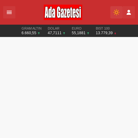
GRAM ALTIN
DOLAR
EURO
BIST 100
6.660,55
47,7111
55,1881
13.779,39