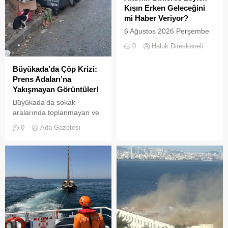
için akın ettiği Heybeliada
bırakıldı. Projenin temel
Kışın Erken Geleceğini
Çamlimanı, bugünlerde
amacı, hem sülün
mi Haber Veriyor?
eşsiz manzarasıyla değil,
popülasyonunu...
6 Ağustos 2026 Perşembe
çevre felaketini andıran
günü öğle saatlerinde, saat
kirliliğiyle gündemde. Bir
0
Haluk Direskeneli
14:00 sularında Büyükada
vatandaş tarafından...
semalarında doğanın en
Büyükada’da Çöp Krizi:
görkemli görsel
Prens Adaları’na
şölenlerinden biri yaşandı.
Yakışmayan Görüntüler!
Büyükada’da sokak
aralarında toplanmayan ve
biriken çöpler vatandaşların
0
Ada Gazetesi
tepkisine neden
oluyor.Özellikle yaz
aylarında hem yerli hem de
yabancı turistlerin akınına
uğrayan Büyükada’da,
çevre temizliği konusunda
yaşanan aksaklıklar adeta
pes dedirtti. Adanın tarihi ve
doğal güzellikleriyle süslü
sokaklarından yansıyan son