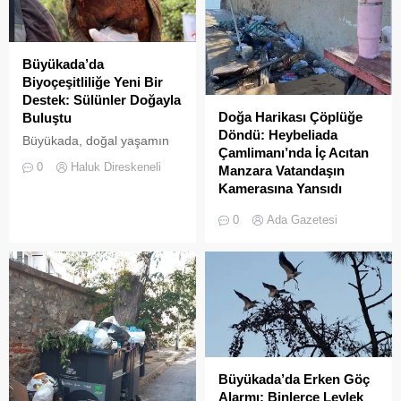
Büyükada’da
Biyoçeşitliliğe Yeni Bir
Destek: Sülünler Doğayla
Doğa Harikası Çöplüğe
Buluştu
Döndü: Heybeliada
Büyükada, doğal yaşamın
Çamlimanı’nda İç Acıtan
korunması ve biyolojik
0
Haluk Direskeneli
Manzara Vatandaşın
çeşitliliğin
Kamerasına Yansıdı
zenginleştirilmesine yönelik
Heybeliada’da yer alan
önemli bir uygulamaya daha
0
Ada Gazetesi
Çamlimanı Koyu,
ev sahipliği yapıyor. Tarım
duyarsızlık ve hizmet
ve Orman Bakanlığı Doğa
eksikliğinin kurbanı oldu.
Koruma ve Milli Parklar
Doğal güzelliğiyle bilinen
(DKMP) Genel Müdürlüğü
koyun her köşesinin çöple
tarafından Polonezköy
dolduğu o anlar, bir
Sülün Üretim İstasyonu’nda
vatandaşın kamerasına
yetiştirilen yüzlerce sülün,
saniye saniye yansıdı.
Temmuz 2026’da
Yeşille mavinin kucaklaştığı,
Büyükada’nın ormanlık
Büyükada’da Erken Göç
İstanbulluların nefes almak
alanlarında doğal yaşama
Alarmı: Binlerce Leylek