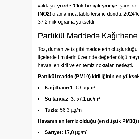
yaklaşık
yüzde 3’lük bir iyileşmeye
işaret ed
(NO2)
oranlarında tablo tersine döndü; 2024’
37,2 mikrograma yükseldi.
Partikül Maddede Kağıthane 
Toz, duman ve is gibi maddelerin oluşturduğu
ilçelerde limitlerin üzerinde değerler ölçülmey
havası en kirli ve en temiz noktaları netleşti.
Partikül madde (PM10) kirliliğinin en yükse
Kağıthane 1:
63 µg/m³
Sultangazi 3:
57,1 µg/m³
Tuzla:
56,3 µg/m³
Havanın en temiz olduğu (en düşük PM10) n
Sarıyer:
17,8 µg/m³