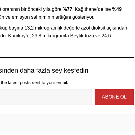
 oranının bir önceki yıla göre
%77
, Kağıthane’de ise
%49
n ve emisyon salınımının arttığını gösteriyor.
küp başına 13,2 mikrogramlık değerle azot dioksit açısından
oldu. Kumköy’ü, 23,8 mikrogramla Beylikdüzü ve 24,6
sinden daha fazla şey keşfedin
the latest posts sent to your email.
ABONE OL