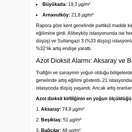
Büyükada:
19,3 µg/m³
Arnavutköy:
21,8 µg/m³
Rapora göre kent genelinde partikül madde kirl
eğilimine girdi. Alibeyköy istasyonunda ise h
düşüş) ve Sultangazi 3 (%33 düşüş) istasyonl
%32’lik artış endişe yarattı.
Azot Dioksit Alarmı: Aksaray ve B
Trafiğin ve sanayinin yoğun olduğu bölgelerde g
genelinde artış eğilimi gösterdi. 21 istasyondan
istasyonda düşüş yaşandı. Ancak artış oranları
Azot dioksit kirliliğinin en yoğun ölçüldüğü
Aksaray:
74,9 µg/m³
Beşiktaş:
51 µg/m³
Bağcılar:
48 µg/m³