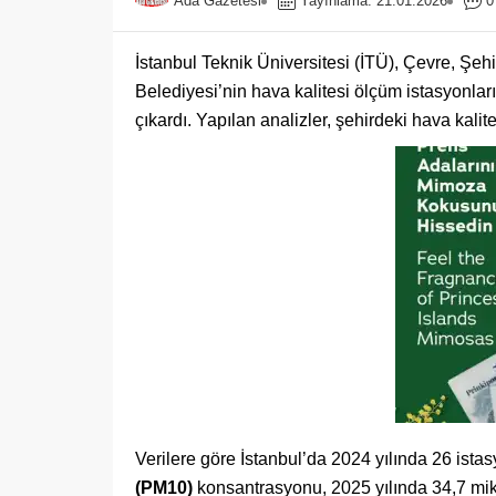
Ada Gazetesi
Yayınlama: 21.01.2026
0
İstanbul Teknik Üniversitesi (İTÜ), Çevre, Şehir
Belediyesi’nin hava kalitesi ölçüm istasyonları
çıkardı. Yapılan analizler, şehirdeki hava kalit
Verilere göre İstanbul’da 2024 yılında 26 is
(PM10)
konsantrasyonu, 2025 yılında 34,7 mikr