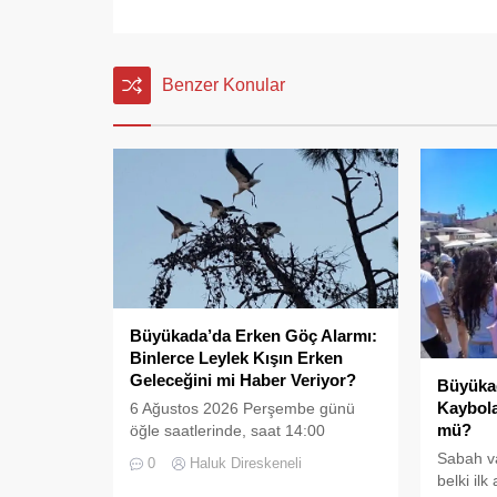
Benzer Konular
Büyükada’da Erken Göç Alarmı:
Binlerce Leylek Kışın Erken
Geleceğini mi Haber Veriyor?
Büyükad
Kaybola
6 Ağustos 2026 Perşembe günü
mü?
öğle saatlerinde, saat 14:00
sularında Büyükada semalarında
Sabah v
0
Haluk Direskeneli
doğanın en görkemli görsel
belki il