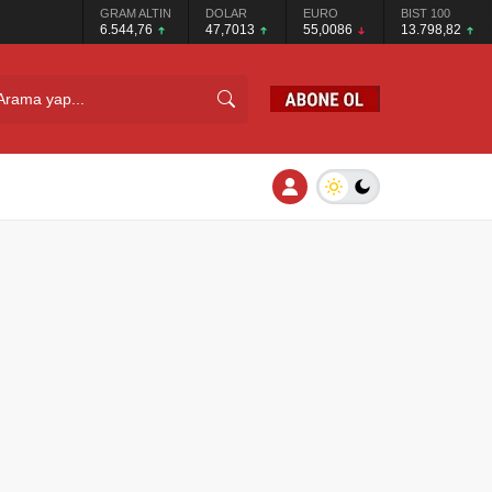
GRAM ALTIN
DOLAR
EURO
BIST 100
6.544,76
47,7013
55,0086
13.798,82