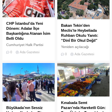
CHP İstanbul’da Yeni
Bakan Tekin’den
Dönem: Adalar İlçe
Meclis’te Heybeliada
Başkanlığına Atanan İsim
Ruhban Okulu Yanıtı:
Belli Oldu
“Dinî Bir Okul Değil”
Cumhuriyet Halk Partisi
Yeniden açılacağı
(CHP) Merkez Yönetim
iddialarıyla son dönemde
0
Ada Gazetesi
0
Ada Gazetesi
Kurulu (MYK), İstanbul
kamuoyunda sıkça tartışılan
teşkilatında kapsamlı bir
Heybeliada Ruhban Okulu,
yenilenmeye giderek 23
TBMM gündemine taşındı
ilçenin yönetimine yeni
isimler atadı
Kınalıada Semt
Büyükada’nın Sessiz
Pazarı’nda Hareketli Gün: