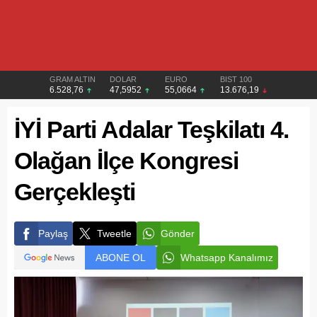
GRAM ALTIN
DOLAR
EURO
BIST 100
6.528,76
47,5952
55,0664
13.676,19
İYİ Parti Adalar Teşkilatı 4.
Olağan İlçe Kongresi
Gerçekleşti
Paylaş
Tweetle
Gönder
ABONE OL
Whatsapp Kanalımız