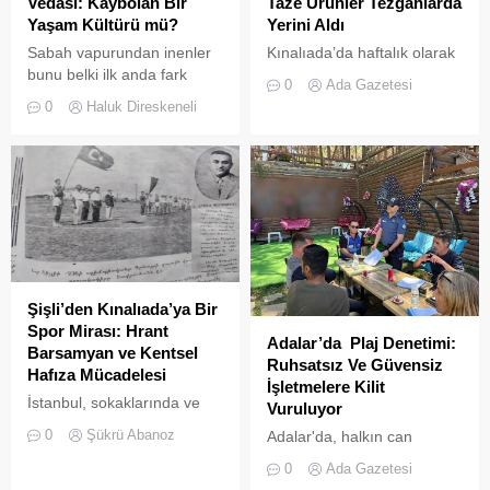
Vedası: Kaybolan Bir
Taze Ürünler Tezgahlarda
Yaşam Kültürü mü?
Yerini Aldı
Sabah vapurundan inenler
Kınalıada’da haftalık olarak
bunu belki ilk anda fark
kurulan semt pazarı, ada
0
Ada Gazetesi
etmeyebilir. Ama
sakinleri ve ziyaretçilerin
0
Haluk Direskeneli
Büyükada’yı elli, altmış yıldır
katılımıyla her zamanki
tanıyanlar bilir; adanın sesi
canlılığına ulaştı.
ve adımları değişti
Şişli’den Kınalıada’ya Bir
Spor Mirası: Hrant
Adalar’da Plaj Denetimi:
Barsamyan ve Kentsel
Ruhsatsız Ve Güvensiz
Hafıza Mücadelesi
İşletmelere Kilit
İstanbul, sokaklarında ve
Vuruluyor
yeşil sahalarında
0
Şükrü Abanoz
Adalar'da, halkın can
yüzyıllardır biriktirdiği çok
güvenliğini sağlamak ve
kültürlü mirasıyla yaşayan
0
Ada Gazetesi
haksız işgallerin önüne