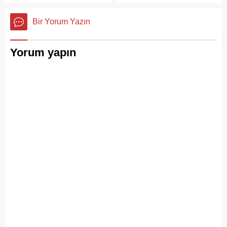
devasa bir hafıza
geçmek amacıyla geniş
mekânıdır.
çaplı bir denetim
Bir Yorum Yazın
operasyonu başlatıldı.
Yorum yapın