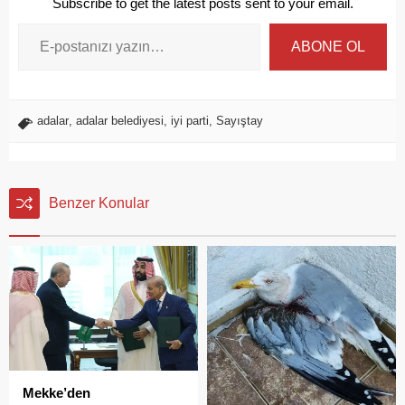
Subscribe to get the latest posts sent to your email.
ABONE OL
adalar
,
adalar belediyesi
,
iyi parti
,
Sayıştay
Benzer Konular
Mekke’den