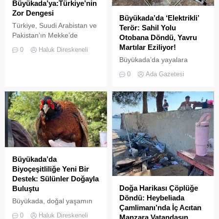
Büyükada’ya:Türkiye’nin
Zor Dengesi
Büyükada’da ‘Elektrikli’
Türkiye, Suudi Arabistan ve
Terör: Sahil Yolu
Pakistan’ın Mekke’de
Otobana Döndü, Yavru
imzaladığı Ortak Savunma
Martılar Eziliyor!
0
Haluk Direskeneli
Anlaşması, bölgesel
Büyükada’da yayalara
güvenlik dengelerinde yeni
ayrılan sahil şeridi, kural
0
Ada Gazetesi
bir dönemin işareti olabilir.
tanımaz elektrikli araç
Anlaşmayı şimdiden “İslam
sürücüleri yüzünden adeta
NATO’su” olarak
ölüm yoluna dönüştü.
tanımlamak için erken.
Denetimsizliğin ve aşırı
Ancak Türkiye açısından
hızın son kurbanları ise
önemli olan, Ankara’nın aynı
beslenmek için sahile inen
anda NATO üyesi olması,
yavru martılar oldu. Adada
Suudi Arabistan ve
yaşayan gönüllü bir
Pakistan’la savunma
avukatın çabalarıyla yargıya
Büyükada’da
ilişkilerini geliştirmesi ve
taşınan olaylar, adalardaki
Biyoçeşitliliğe Yeni Bir
İran’la yaklaşık dört yüzyıllık
denetim zafiyetini bir kez
Destek: Sülünler Doğayla
bir...
daha gözler önüne serdi.
Doğa Harikası Çöplüğe
Buluştu
Denizlerdeki biyoçeşitliliğin
Döndü: Heybeliada
Büyükada, doğal yaşamın
insan...
Çamlimanı’nda İç Acıtan
korunması ve biyolojik
0
Haluk Direskeneli
Manzara Vatandaşın