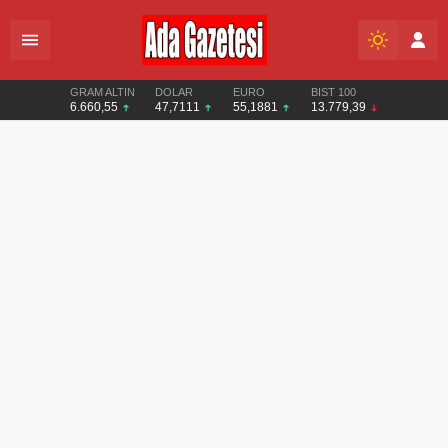
GRAM ALTIN
DOLAR
EURO
BIST 100
6.660,55
47,7111
55,1881
13.779,39