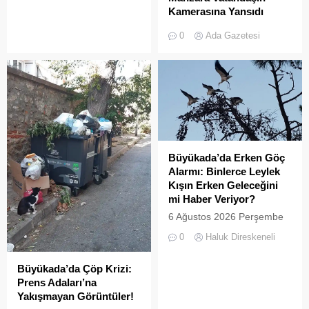
çeşitliliğin
Kamerasına Yansıdı
zenginleştirilmesine yönelik
Heybeliada’da yer alan
önemli bir uygulamaya daha
0
Ada Gazetesi
Çamlimanı Koyu,
ev sahipliği yapıyor. Tarım
duyarsızlık ve hizmet
ve Orman Bakanlığı Doğa
eksikliğinin kurbanı oldu.
Koruma ve Milli Parklar
Doğal güzelliğiyle bilinen
(DKMP) Genel Müdürlüğü
koyun her köşesinin çöple
tarafından Polonezköy
dolduğu o anlar, bir
Sülün Üretim İstasyonu’nda
vatandaşın kamerasına
yetiştirilen yüzlerce sülün,
saniye saniye yansıdı.
Temmuz 2026’da
Yeşille mavinin kucaklaştığı,
Büyükada’nın ormanlık
Büyükada’da Erken Göç
İstanbulluların nefes almak
alanlarında doğal yaşama
Alarmı: Binlerce Leylek
için akın ettiği Heybeliada
bırakıldı. Projenin temel
Kışın Erken Geleceğini
Çamlimanı, bugünlerde
amacı, hem sülün
mi Haber Veriyor?
eşsiz manzarasıyla değil,
popülasyonunu...
6 Ağustos 2026 Perşembe
çevre felaketini andıran
günü öğle saatlerinde, saat
kirliliğiyle gündemde. Bir
0
Haluk Direskeneli
14:00 sularında Büyükada
vatandaş tarafından...
semalarında doğanın en
Büyükada’da Çöp Krizi:
görkemli görsel
Prens Adaları’na
şölenlerinden biri yaşandı.
Yakışmayan Görüntüler!