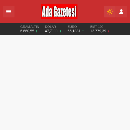
GRAM ALTIN
DOLAR
EURO
BIST 100
6.660,55
47,7111
55,1881
13.779,39