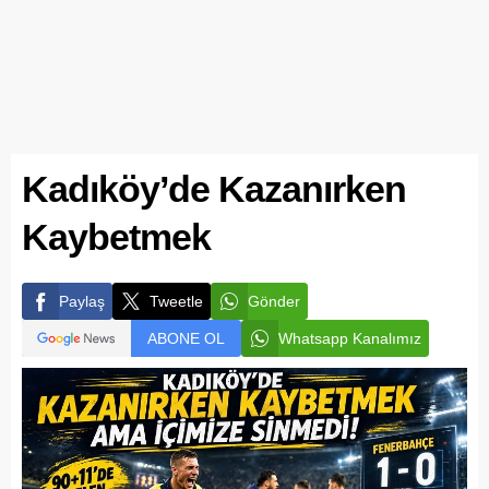
Kadıköy’de Kazanırken
Kaybetmek
Paylaş
Tweetle
Gönder
ABONE OL
Whatsapp Kanalımız