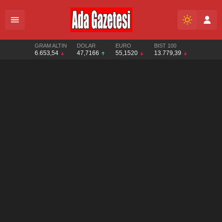
GRAM ALTIN
DOLAR
EURO
BIST 100
6.653,54
47,7166
55,1520
13.779,39