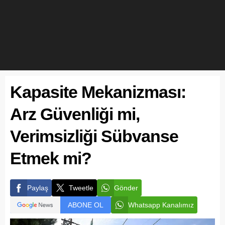
Kapasite Mekanizması:
Arz Güvenliği mi,
Verimsizliği Sübvanse
Etmek mi?
Paylaş
Tweetle
Gönder
ABONE OL
Whatsapp Kanalımız