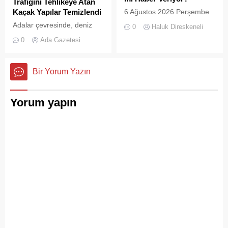
Trafiğini Tehlikeye Atan
çaldığını gösteriyor. Çöpler
Kaçak Yapılar Temizlendi
6 Ağustos 2026 Perşembe
Konteynerlere Sığmıyor,...
günü öğle saatlerinde, saat
Adalar çevresinde, deniz
0
Haluk Direskeneli
14:00 sularında Büyükada
trafiğini tehlikeye sokan ve
0
Ada Gazetesi
semalarında doğanın en
çevre kirliliğine neden olan
görkemli görsel
usulsüz tonozlara yönelik
şölenlerinden biri yaşandı.
geniş çaplı bir temizlik ve
Bir Yorum Yazın
denetim operasyonu
gerçekleştirildi.
Yorum yapın