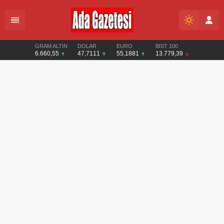
GRAM ALTIN
DOLAR
EURO
BIST 100
6.660,55
47,7111
55,1881
13.779,39