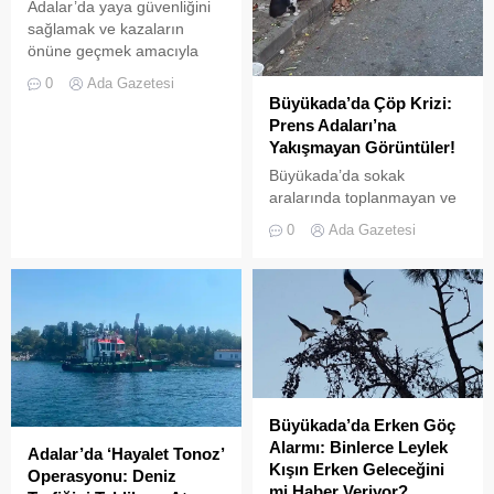
Denizlerdeki biyoçeşitliliğin
Adalar’da yaya güvenliğini
insan...
sağlamak ve kazaların
önüne geçmek amacıyla
getirilen “elektrikli bisiklet
0
Ada Gazetesi
kiralama yasağı” adeta hiçe
Büyükada’da Çöp Krizi:
sayılıyor. Kameralara
Prens Adaları’na
yansıyan son görüntüler,
Yakışmayan Görüntüler!
yasağın delindiğini ve
Büyükada’da sokak
denetimlerin yetersiz
aralarında toplanmayan ve
kaldığını bir kez daha gözler
biriken çöpler vatandaşların
önüne serdi. Adalar’da
0
Ada Gazetesi
tepkisine neden
UKOME (Ulaşım
oluyor.Özellikle yaz
Koordinasyon Merkezi)
aylarında hem yerli hem de
kararları doğrultusunda
yabancı turistlerin akınına
ticari amaçlı elektrikli bisiklet
uğrayan Büyükada’da,
ve scooter kiralama
çevre temizliği konusunda
faaliyetleri yasaklanmış
yaşanan aksaklıklar adeta
durumda....
pes dedirtti. Adanın tarihi ve
doğal güzellikleriyle süslü
Büyükada’da Erken Göç
sokaklarından yansıyan son
Alarmı: Binlerce Leylek
Adalar’da ‘Hayalet Tonoz’
görüntüler, çevre sağlığı
Kışın Erken Geleceğini
Operasyonu: Deniz
açısından tehlike çanlarının
mi Haber Veriyor?