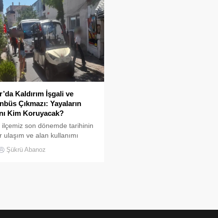
r’da Kaldırım İşgali ve
büs Çıkmazı: Yayaların
nı Kim Koruyacak?
 ilçemiz son dönemde tarihinin
r ulaşım ve alan kullanımı
inden birini yaşıyor.
Şükrü Abanoz