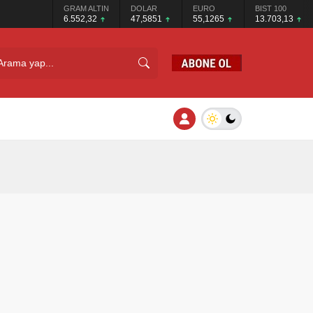
GRAM ALTIN
DOLAR
EURO
BIST 100
6.552,32
47,5851
55,1265
13.703,13