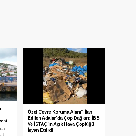
i
Özel Çevre Koruma Alanı” İlan
Edilen Adalar’da Çöp Dağları: İBB
yesi
Ve İSTAÇ’ın Açık Hava Çöplüğü
’da
İsyan Ettirdi
hat