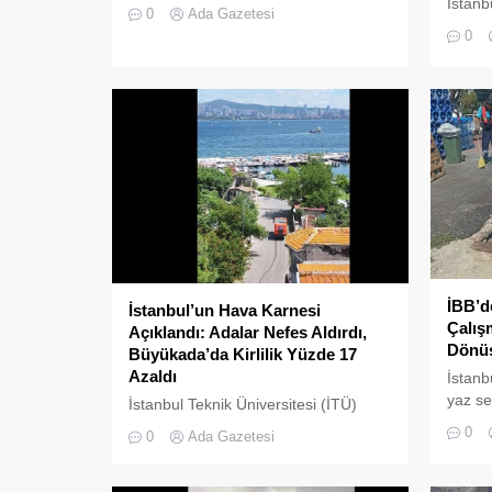
İstanb
ilçesinde, gayrimenkul piyasasındaki
0
Ada Gazetesi
kirlili
hareketlilik dikkat çekiyor.
0
İBB’d
İstanbul’un Hava Karnesi
Çalış
Açıklandı: Adalar Nefes Aldırdı,
Dönüş
Büyükada’da Kirlilik Yüzde 17
Azaldı
İstanb
yaz se
İstanbul Teknik Üniversitesi (İTÜ)
yoğunl
tarafından yapılan son araştırmaya
0
0
Ada Gazetesi
geneli
göre, megakentin havası geçen yıla
hizmet
oranla daha temiz.
sürdür