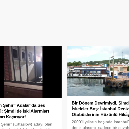
Bir Dönem Devrimiydi, Şimd
n Şehir” Adalar’da Ses
İskeleler Boş: İstanbul Deniz
: Şimdi de İski Alarmları
Otobüslerinin Hüzünlü Hikâ
arı Kaçırıyor!
2000’li yılların başında İstanbul
 Şehir" (Cittaslow) adayı olan
deniz ulaşımı, sadece bir seya