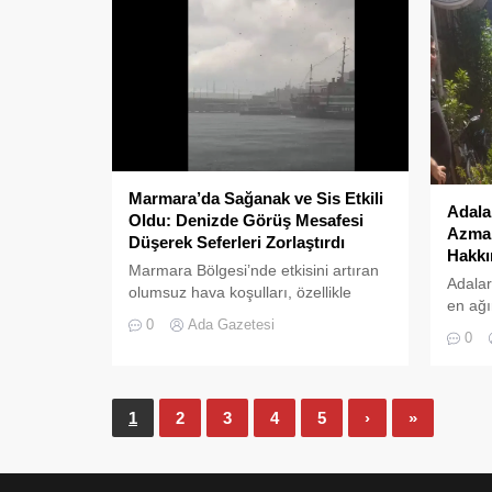
Marmara’da Sağanak ve Sis Etkili
Adala
Oldu: Denizde Görüş Mesafesi
Azman
Düşerek Seferleri Zorlaştırdı
Hakkı
Marmara Bölgesi’nde etkisini artıran
Adalar
olumsuz hava koşulları, özellikle
en ağı
deniz ulaşımında ve kıyı kesimlerinde
0
Ada Gazetesi
krizler
zorlu anların yaşanmasına neden
0
oldu.
1
2
3
4
5
›
»