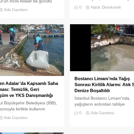
ul’un incisi Adalar'da gürültü
aracı değil; Adalar ile kent merk
ği bitmek bilmiyor.
0
Haluk Direskeneli
Ada Gazetesi
arasında kurulan tıkır tıkır işley
prestijli ve konforlu güvenli bir
ritmiydi.
Bostancı Limanı’nda Yağış
en Adalar’da Kapsamlı Saha
Sonrası Kirlilik Alarmı: Atık 
ması: Temizlik, Geri
Denize Boşaltıldı
üm ve YKS Danışmanlığı
İstanbul Bostancı Limanı'nda,
ul Büyükşehir Belediyesi (İBB),
yağışların ardından tahliye
zonuyla birlikte kullanım
borusundan denize deşarj edilen
0
Ada Gazetesi
uğunun arttığı Adalar
su cep telefonu kamerasıyla
Ada Gazetesi
nde çevre koruma ve sosyal
kaydedildi.
 çalışmalarını aralıksız
üyor.