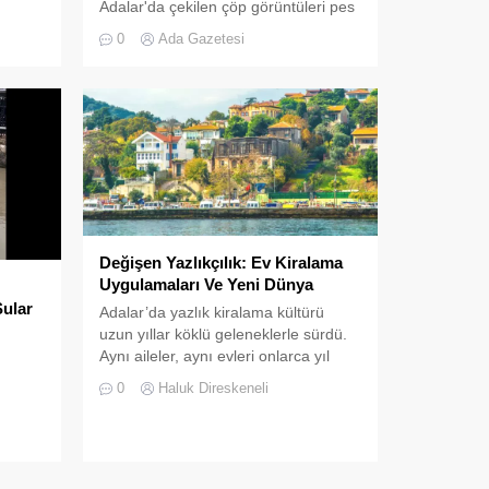
Adalar'da çekilen çöp görüntüleri pes
ezi
dedirtti. Sanılanın aksine bu çöpler
en,
0
Ada Gazetesi
duyarsız vatandaşlar tarafından değil;
 yaşam
İBB, İSTAÇ ve Adalar Belediyesi eliyle
doğanın ortasına dökülüyor
Değişen Yazlıkçılık: Ev Kiralama
Uygulamaları Ve Yeni Dünya
Sular
Adalar’da yazlık kiralama kültürü
uzun yıllar köklü geleneklerle sürdü.
Aynı aileler, aynı evleri onlarca yıl
boyunca kiraladı.
0
Haluk Direskeneli
 kirli