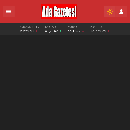
GRAM ALTIN
DOLAR
EURO
BIST 100
6.659,91
47,7162
55,1827
13.779,39