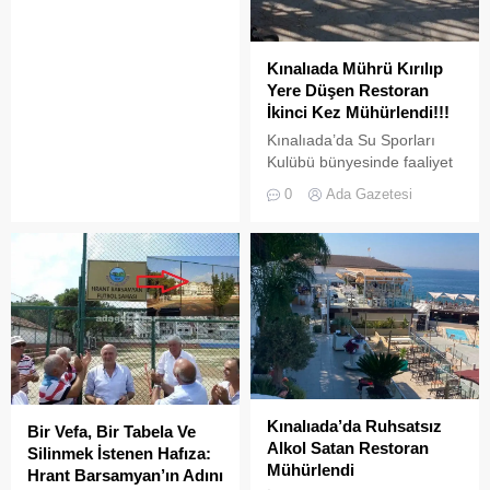
Kınalıada Mührü Kırılıp
Yere Düşen Restoran
İkinci Kez Mühürlendi!!!
Kınalıada’da Su Sporları
Kulübü bünyesinde faaliyet
gösteren bir restoran,
0
Ada Gazetesi
ruhsat usulsüzlüğü ve adres
uyuşmazlığı gerekçesiyle
Adalar Belediyesi tarafından
mühürlendi.
Kınalıada’da Ruhsatsız
Bir Vefa, Bir Tabela Ve
Alkol Satan Restoran
Silinmek İstenen Hafıza:
Mühürlendi
Hrant Barsamyan’ın Adını