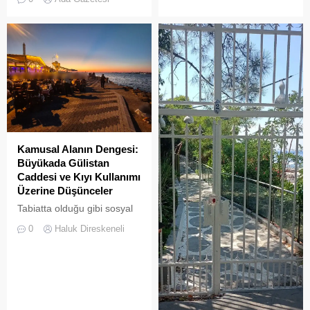
sakinleri ve ziyaretçilerin
kültürlü mirasıyla yaşayan
katılımıyla her zamanki
devasa bir hafıza
canlılığına ulaştı.
mekânıdır.
Kamusal Alanın Dengesi:
Büyükada Gülistan
Caddesi ve Kıyı Kullanımı
Üzerine Düşünceler
Tabiatta olduğu gibi sosyal
hayatta da boşluklar uzun
0
Haluk Direskeneli
süre karşılıksız kalmaz;
boşaltılan her alan, kısa
süre sonra yeni biçimlerle
doldurulmaya adaydır.