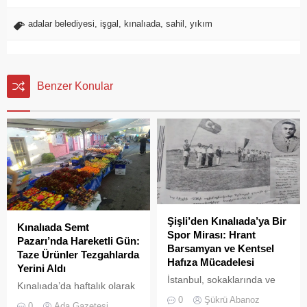
adalar belediyesi
,
işgal
,
kınalıada
,
sahil
,
yıkım
Benzer Konular
Şişli’den Kınalıada’ya Bir
Kınalıada Semt
Spor Mirası: Hrant
Pazarı’nda Hareketli Gün:
Barsamyan ve Kentsel
Taze Ürünler Tezgahlarda
Hafıza Mücadelesi
Yerini Aldı
İstanbul, sokaklarında ve
Kınalıada’da haftalık olarak
yeşil sahalarında
kurulan semt pazarı, ada
0
Şükrü Abanoz
0
Ada Gazetesi
yüzyıllardır biriktirdiği çok