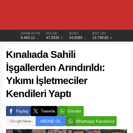
GRAM ALTIN
DOLAR
EURO
BIST 100
6.465,12
47,5935
54,9385
13.798,82
Kınalıada Sahili
İşgallerden Arındırıldı:
Yıkımı İşletmeciler
Kendileri Yaptı
Paylaş
Tweetle
Gönder
ABONE OL
Whatsapp Kanalımız