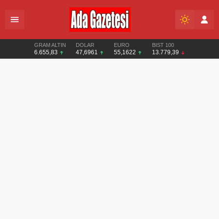
GRAM ALTIN
DOLAR
EURO
BIST 100
6.655,83
47,6961
55,1622
13.779,39