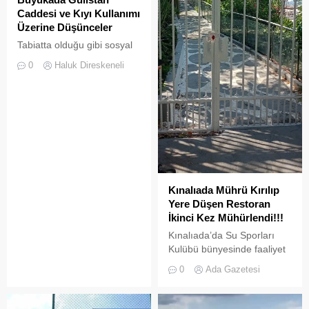
Caddesi ve Kıyı Kullanımı
Üzerine Düşünceler
Tabiatta olduğu gibi sosyal
hayatta da boşluklar uzun
0
Haluk Direskeneli
süre karşılıksız kalmaz;
boşaltılan her alan, kısa
süre sonra yeni biçimlerle
doldurulmaya adaydır.
Kınalıada Mührü Kırılıp
Yere Düşen Restoran
İkinci Kez Mühürlendi!!!
Kınalıada’da Su Sporları
Kulübü bünyesinde faaliyet
gösteren bir restoran,
0
Ada Gazetesi
ruhsat usulsüzlüğü ve adres
uyuşmazlığı gerekçesiyle
Adalar Belediyesi tarafından