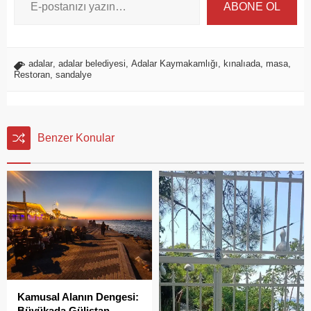
ABONE OL
adalar
,
adalar belediyesi
,
Adalar Kaymakamlığı
,
kınalıada
,
masa
,
Restoran
,
sandalye
Benzer Konular
Kamusal Alanın Dengesi:
Büyükada Gülistan