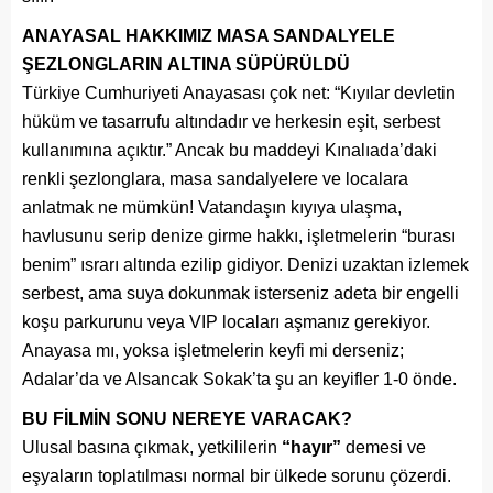
ANAYASAL HAKKIMIZ MASA SANDALYELE
ŞEZLONGLARIN
ALTINA SÜPÜRÜLDÜ
Türkiye Cumhuriyeti Anayasası çok net: “Kıyılar devletin
hüküm ve tasarrufu altındadır ve herkesin eşit, serbest
kullanımına açıktır.” Ancak bu maddeyi Kınalıada’daki
renkli şezlonglara, masa sandalyelere ve localara
anlatmak ne mümkün! Vatandaşın kıyıya ulaşma,
havlusunu serip denize girme hakkı, işletmelerin “burası
benim” ısrarı altında ezilip gidiyor. Denizi uzaktan izlemek
serbest, ama suya dokunmak isterseniz adeta bir engelli
koşu parkurunu veya VIP locaları aşmanız gerekiyor.
Anayasa mı, yoksa işletmelerin keyfi mi derseniz;
Adalar’da ve Alsancak Sokak’ta şu an keyifler 1-0 önde.
BU FİLMİN SONU NEREYE VARACAK?
Ulusal basına çıkmak, yetkililerin
“hayır”
demesi ve
eşyaların toplatılması normal bir ülkede sorunu çözerdi.