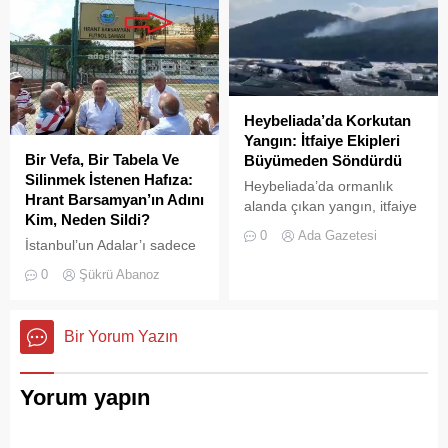
mühürlendi.
Heybeliada’da Korkutan
Yangın: İtfaiye Ekipleri
Bir Vefa, Bir Tabela Ve
Büyümeden Söndürdü
Silinmek İstenen Hafıza:
Heybeliada’da ormanlık
Hrant Barsamyan’ın Adını
alanda çıkan yangın, itfaiye
Kim, Neden Sildi?
ekiplerinin hızlı müdahalesi
0
Ada Gazetesi
İstanbul’un Adalar’ı sadece
sayesinde büyümeden ve
vapurların yanaştığı,
olası bir faciaya
0
Şükrü Abanoz
yazlıkçıların nefes aldığı
dönüşmeden söndürüldü.
toprak parçaları değildir;
aynı zamanda bu şehrin çok
Bir Yorum Yazın
kültürlü hafızası,
hoşgörünün ve ortak
yaşamın en canlı
Yorum yapın
tanıklarıdır.