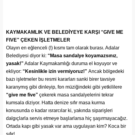
KAYMAKAMLIK VE BELEDİYEYE KARŞI “GIVE ME
FIVE” ÇEKEN İŞLETMELER
Olayın en eğlenceli (!) kısmı tam olarak burası. Adalar
Belediyesi diyor ki:
“Masa sandalye koyamazsınız,
yasak!”
Adalar Kaymakamlığı duruma el koyuyor ve
ekliyor:
“Kesinlikle izin vermiyoruz!”
Ancak bölgedeki
bazı işletmeler bu resmi kararları sanki birer tavsiye
kararıymış gibi dinleyip, fon müziğindeki gibi yetkililere
“give me five”
çekerek masa sandalyelerini tekrar
kumsala diziyor. Hatta denize sıfır masa kurma
konusunda o kadar ısrarcılar ki, yakında siparişleri
dalgıçlarla servis etmeye başlarlarsa hiç şaşırmayacağız.
Ortada kapı gibi yasak var ama uygulayan kim? Koca bir
sıfır!