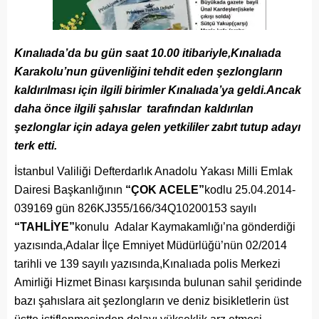
Kınalıada’da bu gün saat 10.00 itibariyle,Kınalıada
Karakolu’nun güvenliğini tehdit eden şezlongların
kaldırılması için ilgili birimler Kınalıada’ya geldi.Ancak
daha önce ilgili şahıslar tarafından kaldırılan
şezlonglar için adaya gelen yetkililer zabıt tutup adayı
terk etti.
İstanbul Valiliği Defterdarlık Anadolu Yakası Milli Emlak
Dairesi Başkanlığının
“ÇOK ACELE”
kodlu 25.04.2014-
039169 gün 826KJ355/166/34Q10200153 sayılı
“TAHLİYE”
konulu Adalar Kaymakamlığı’na gönderdiği
yazısında,Adalar İlçe Emniyet Müdürlüğü’nün 02/2014
tarihli ve 139 sayılı yazısında,Kınalıada polis Merkezi
Amirliği Hizmet Binası karşısında bulunan sahil şeridinde
bazı şahıslara ait şezlongların ve deniz bisikletlerin üst