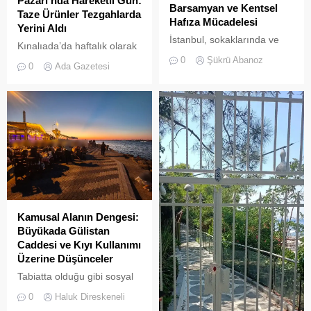
Pazarı’nda Hareketli Gün:
Barsamyan ve Kentsel
Taze Ürünler Tezgahlarda
Hafıza Mücadelesi
Yerini Aldı
İstanbul, sokaklarında ve
Kınalıada’da haftalık olarak
yeşil sahalarında
kurulan semt pazarı, ada
0
Şükrü Abanoz
0
Ada Gazetesi
yüzyıllardır biriktirdiği çok
sakinleri ve ziyaretçilerin
kültürlü mirasıyla yaşayan
katılımıyla her zamanki
devasa bir hafıza
canlılığına ulaştı.
mekânıdır.
Kamusal Alanın Dengesi:
Büyükada Gülistan
Caddesi ve Kıyı Kullanımı
Üzerine Düşünceler
Tabiatta olduğu gibi sosyal
hayatta da boşluklar uzun
0
Haluk Direskeneli
süre karşılıksız kalmaz;