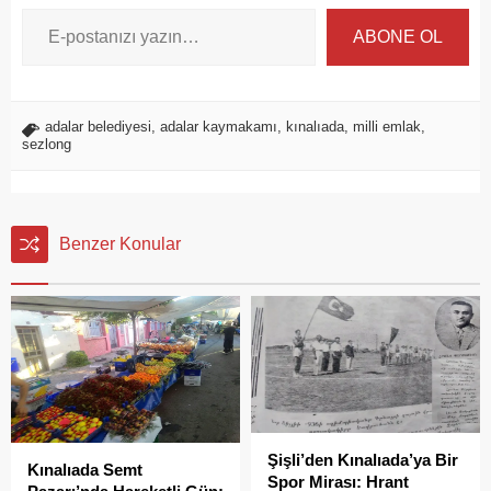
ABONE OL
adalar belediyesi
,
adalar kaymakamı
,
kınalıada
,
milli emlak
,
sezlong
Benzer Konular
Şişli’den Kınalıada’ya Bir
Kınalıada Semt
Spor Mirası: Hrant