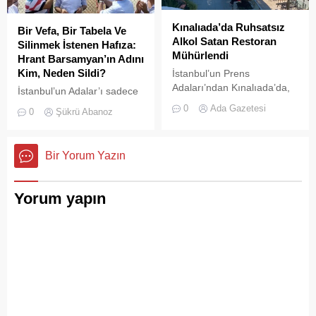
Kınalıada’da Ruhsatsız
Bir Vefa, Bir Tabela Ve
Alkol Satan Restoran
Silinmek İstenen Hafıza:
Mühürlendi
Hrant Barsamyan’ın Adını
Kim, Neden Sildi?
İstanbul’un Prens
Adaları’ndan Kınalıada’da,
İstanbul’un Adalar’ı sadece
Su Sporları Kulübü
vapurların yanaştığı,
0
Ada Gazetesi
0
Şükrü Abanoz
bünyesinde faaliyet
yazlıkçıların nefes aldığı
gösteren bir restoran,
toprak parçaları değildir;
ruhsatsız alkol saatğı
aynı zamanda bu şehrin çok
Bir Yorum Yazın
gereşçesiyle Adalar
kültürlü hafızası,
Belediyesi tarafından
hoşgörünün ve ortak
mühürlendi.
yaşamın en canlı
Yorum yapın
tanıklarıdır.