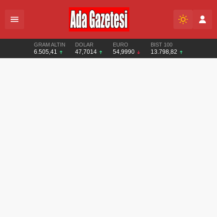
GRAM ALTIN
DOLAR
EURO
BIST 100
6.505,41
47,7014
54,9990
13.798,82