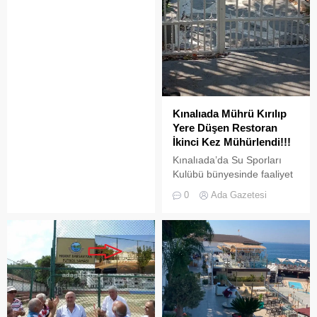
boşaltılan her alan, kısa
süre sonra yeni biçimlerle
doldurulmaya adaydır.
Kınalıada Mührü Kırılıp
Yere Düşen Restoran
İkinci Kez Mühürlendi!!!
Kınalıada’da Su Sporları
Kulübü bünyesinde faaliyet
gösteren bir restoran,
0
Ada Gazetesi
ruhsat usulsüzlüğü ve adres
uyuşmazlığı gerekçesiyle
Adalar Belediyesi tarafından
mühürlendi.