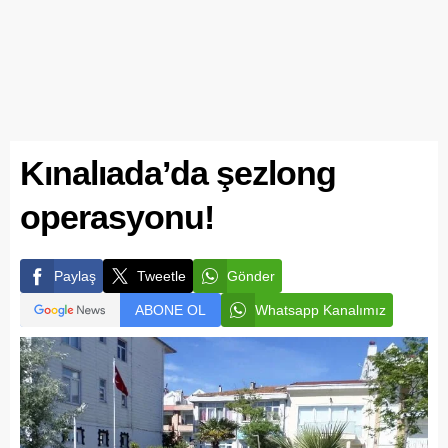
Kınalıada’da şezlong
operasyonu!
Paylaş
Tweetle
Gönder
ABONE OL
Whatsapp Kanalımız