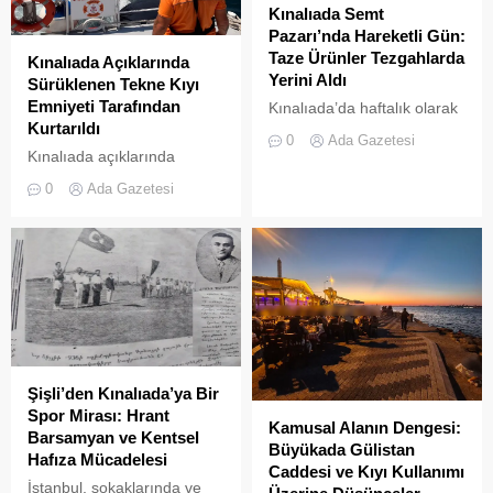
ekipleri tarafından akülü
tarafımıza bir açıklama
Kınalıada Semt
araçların toplatılma
gönderilmiştir. Ada Gazetesi
Pazarı’nda Hareketli Gün:
işlemlerine başlandı....
olarak şeffaf habercilik
Taze Ürünler Tezgahlarda
Kınalıada Açıklarında
anlayışımız, tarafsızlık
Yerini Aldı
Sürüklenen Tekne Kıyı
ilkemiz ve en önemlisi basın
Emniyeti Tarafından
Kınalıada’da haftalık olarak
meslek etiğinin gereği olan
Kurtarıldı
kurulan semt pazarı, ada
0
Ada Gazetesi
“cevap hakkına”
sakinleri ve ziyaretçilerin
Kınalıada açıklarında
duyduğumuz...
katılımıyla her zamanki
makine arızası nedeniyle
0
Ada Gazetesi
canlılığına ulaştı.
denizde mahsur kalan bir
tekne, Kıyı Emniyeti Genel
Müdürlüğü (KEGM)
ekiplerinin zamanında
müdahalesiyle kurtarıldı.
Şişli’den Kınalıada’ya Bir
Spor Mirası: Hrant
Kamusal Alanın Dengesi:
Barsamyan ve Kentsel
Büyükada Gülistan
Hafıza Mücadelesi
Caddesi ve Kıyı Kullanımı
İstanbul, sokaklarında ve