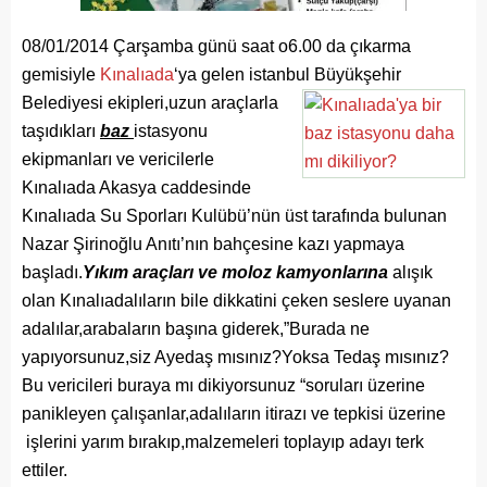
08/01/2014 Çarşamba günü saat o6.00 da çıkarma
gemisiyle
Kınalıada
‘ya gelen istanbul Büyükşehir
Belediyesi
ekipleri,uzun araçlarla
taşıdıkları
baz
istasyonu
ekipmanları ve vericilerle
Kınalıada Akasya caddesinde
Kınalıada Su Sporları Kulübü’nün üst tarafında bulunan
Nazar Şirinoğlu Anıtı’nın bahçesine kazı yapmaya
başladı.
Yıkım araçları ve moloz kamyonlarına
alışık
olan Kınalıadalıların bile dikkatini çeken seslere uyanan
adalılar,arabaların başına giderek,”Burada ne
yapıyorsunuz,siz Ayedaş mısınız?Yoksa Tedaş mısınız?
Bu vericileri buraya mı dikiyorsunuz “soruları üzerine
panikleyen çalışanlar,adalıların itirazı ve tepkisi üzerine
işlerini yarım bırakıp,malzemeleri toplayıp adayı terk
ettiler.