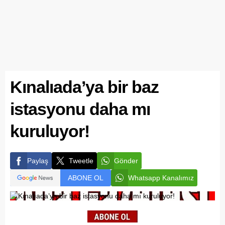
Kınalıada’ya bir baz
istasyonu daha mı
kuruluyor!
Paylaş
Tweetle
Gönder
ABONE OL
Whatsapp Kanalımız