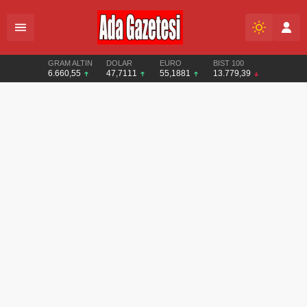
GRAM ALTIN
DOLAR
EURO
BIST 100
6.660,55
47,7111
55,1881
13.779,39