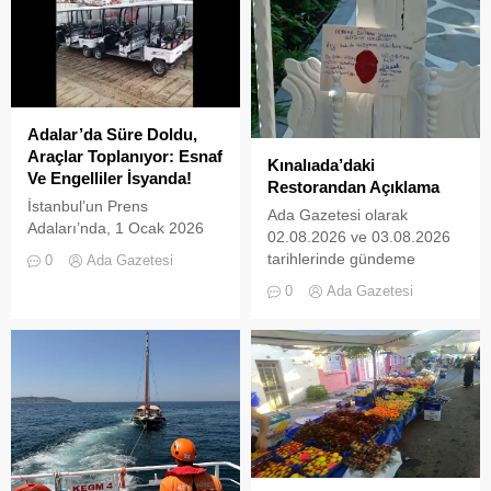
Adalar’da Süre Doldu,
Araçlar Toplanıyor: Esnaf
Kınalıada’daki
Ve Engelliler İsyanda!
Restorandan Açıklama
İstanbul’un Prens
Ada Gazetesi olarak
Adaları’nda, 1 Ocak 2026
02.08.2026 ve 03.08.2026
tarihinde yürürlüğe giren ve
tarihlerinde gündeme
0
Ada Gazetesi
L2 sınıfı (3 tekerlekli)
getirdiğimiz “Kınalıada’da
0
Ada Gazetesi
elektrikli araçların
Ruhsatsız Alkol Satan
kullanımını yasaklayan
Restoran
UKOME kararının ardından
Mühürlendi” ve “Kınalıada
tanınan ek süre sona erdi.
Mührü Kırılan Restoran
İki kez uzatılarak 31
İkinci Kez
Temmuz 2026 tarihine
Mühürlendi” başlıklı
kadar esnetilen sürenin
haberlerimizin ardından,
dolmasıyla birlikte, Adalar
ilgili işletme (Armise
genelinde emniyet ve zabıta
Restoran) tarafından