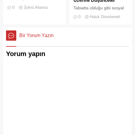
Üzerine Düşünceler
yeşil sahalarında
0
Şükrü Abanoz
Tabiatta olduğu gibi sosyal
yüzyıllardır biriktirdiği çok
hayatta da boşluklar uzun
kültürlü mirasıyla yaşayan
0
Haluk Direskeneli
süre karşılıksız kalmaz;
devasa bir hafıza
boşaltılan her alan, kısa
mekânıdır.
süre sonra yeni biçimlerle
Bir Yorum Yazın
doldurulmaya adaydır.
Yorum yapın