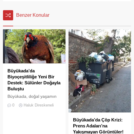
Benzer Konular
Büyükada’da
Biyoçeşitliliğe Yeni Bir
Destek: Sülünler Doğayla
Buluştu
Büyükada, doğal yaşamın
korunması ve biyolojik
0
Haluk Direskeneli
çeşitliliğin
zenginleştirilmesine yönelik
Büyükada’da Çöp Krizi:
önemli bir uygulamaya daha
Prens Adaları’na
ev sahipliği yapıyor. Tarım
Yakışmayan Görüntüler!
ve Orman Bakanlığı Doğa