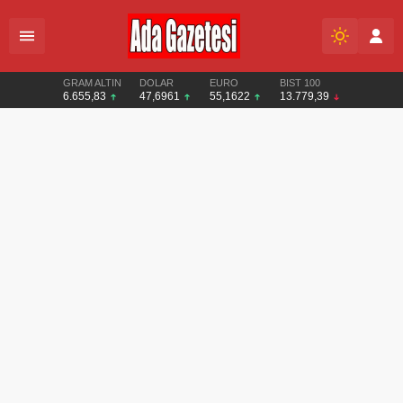
GRAM ALTIN
DOLAR
EURO
BIST 100
6.655,83
47,6961
55,1622
13.779,39