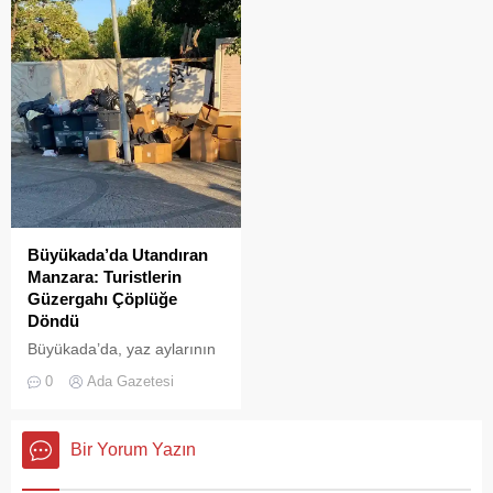
Büyükada’da Utandıran
Manzara: Turistlerin
Güzergahı Çöplüğe
Döndü
Büyükada’da, yaz aylarının
gelmesiyle birlikte artan
0
Ada Gazetesi
ziyaretçi yoğunluğu, temizlik
ve çöp toplama
hizmetlerindeki aksaklıkları
Bir Yorum Yazın
bir kez daha gözler önüne
serdi.