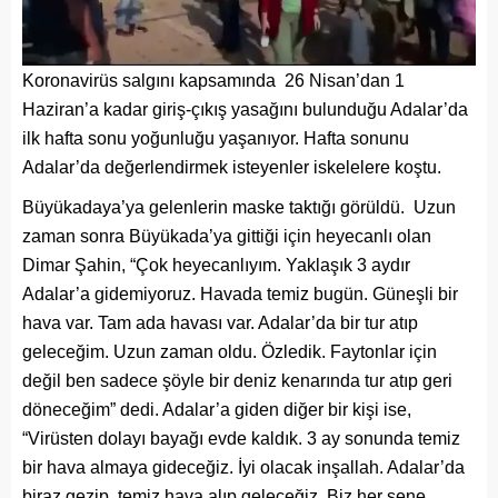
Koronavirüs salgını kapsamında 26 Nisan’dan 1
Haziran’a kadar giriş-çıkış yasağını bulunduğu Adalar’da
ilk hafta sonu yoğunluğu yaşanıyor. Hafta sonunu
Adalar’da değerlendirmek isteyenler iskelelere koştu.
Büyükadaya’ya gelenlerin maske taktığı görüldü. Uzun
zaman sonra Büyükada’ya gittiği için heyecanlı olan
Dimar Şahin, “Çok heyecanlıyım. Yaklaşık 3 aydır
Adalar’a gidemiyoruz. Havada temiz bugün. Güneşli bir
hava var. Tam ada havası var. Adalar’da bir tur atıp
geleceğim. Uzun zaman oldu. Özledik. Faytonlar için
değil ben sadece şöyle bir deniz kenarında tur atıp geri
döneceğim” dedi. Adalar’a giden diğer bir kişi ise,
“Virüsten dolayı bayağı evde kaldık. 3 ay sonunda temiz
bir hava almaya gideceğiz. İyi olacak inşallah. Adalar’da
biraz gezip, temiz hava alıp geleceğiz. Biz her sene