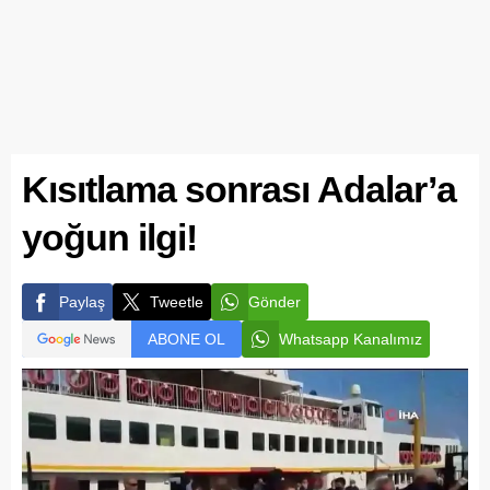
Kısıtlama sonrası Adalar’a
yoğun ilgi!
Paylaş
Tweetle
Gönder
ABONE OL
Whatsapp Kanalımız