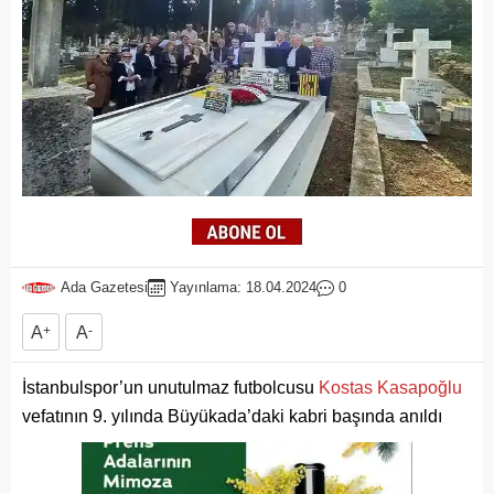
Ada Gazetesi
Yayınlama: 18.04.2024
0
A
+
A
-
İstanbulspor’un unutulmaz futbolcusu
Kostas Kasapoğlu
vefatının 9. yılında Büyükada’daki kabri başında anıldı