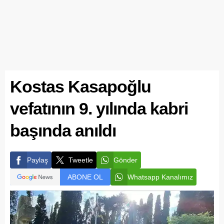
Kostas Kasapoğlu
vefatının 9. yılında kabri
başında anıldı
Paylaş
Tweetle
Gönder
ABONE OL
Whatsapp Kanalımız