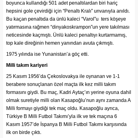
boyunca kullandığı 501 adet penaltılardan biri hariç
hepsini gole çevirdiği için “Penaltı Kralı” unvanıyla anıldı.
Bu kaçan penaltıda da ünlü kaleci “Varol”u ters köşeye
yatırmasına rağmen “dinyakoskrampon”un yere takılması
neticesinde kaçmıştı. Ünlü kaleci penaltıyı kurtarmamış,
top kale direğinin hemen yanından avuta çıkmıştı.
1975 yılında ise Yunanistan’a göç etti.
Milli takım kariyeri
25 Kasım 1956’da Çekoslovakya ile oynanan ve 1-1
berabere sonuçlanan özel maçta ilk kez milli takım
formasını giydi. Bu maç, Kadri Aytaç’ın yerine oyuna dahil
olmak suretiyle milli olan Kasapoğlu’nun aynı zamanda A
Milli formayı giydiği tek maç oldu. Kasapoğlu ayrıca,
Türkiye B Milli Futbol Takımı’yla ilk ve tek maçına 6
Kasım 1957’de İspanya B Milli Futbol Takımı karşısında
ilk on birde çıktı.