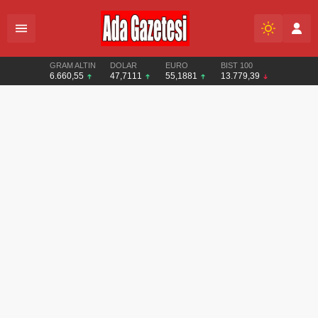
GRAM ALTIN
DOLAR
EURO
BIST 100
6.660,55
47,7111
55,1881
13.779,39