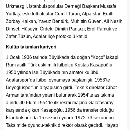
Ürkmezgil, İstanbulsporlular Derneği Başkanı Mustafa
Yurttaş, eski futbolcular Cemil Turan, Alparslan Eratlı,
Zorbay Kalkan, Yavuz Bentürk, Muhittin Güven, Ali Nezih
Dinsel, Hüseyin Ördek, Dimitri Pantazi, Erol Pamuk ve
Zafer Tüzün, Adalar ilçe protokolü katıldı.
Kulüp takımları kariyeri
1 Ocak 1936 tarihde Büyükada’da doğan “Koço” lakaplı
Rum asıllı Türk eski millî futbolcu Kostas Kasapoğlu;
1950 yılında ise Büyükada’nın amatör kulübü
Adalarspor’da futbol oynamaya başlamıştı. 1953’te
Beyoğluspor’un altyapısına girdi. Teknik direktör Cihat
Arman tarafından yeterli bulunarak 1954’te as takıma
alındı. 30 Ekim 1954’te ilk resmi maçına Galatasaray
karşısında çıkan Kasapoğlu, 1956’da transfer olduğu
İstanbulspor’da 15 sezon oynadı. 1972-73 sezonunu
Taksim’de oyuncu-teknik direktör olarak geçirdi. Hayatı