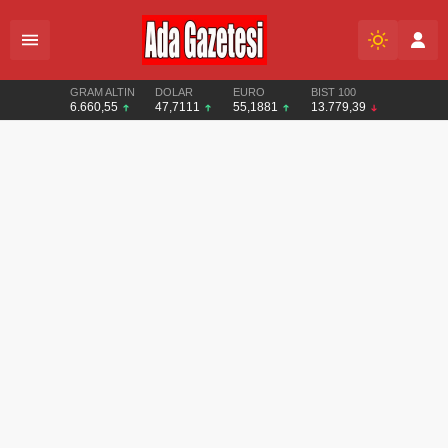
GRAM ALTIN
DOLAR
EURO
BIST 100
6.660,55
47,7111
55,1881
13.779,39