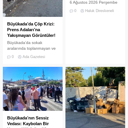
6 Ağustos 2026 Perşembe
insan...
günü öğle saatlerinde, saat
0
Haluk Direskeneli
14:00 sularında Büyükada
semalarında doğanın en
Büyükada’da Çöp Krizi:
görkemli görsel
Prens Adaları’na
şölenlerinden biri yaşandı.
Yakışmayan Görüntüler!
Büyükada’da sokak
aralarında toplanmayan ve
biriken çöpler vatandaşların
0
Ada Gazetesi
tepkisine neden
oluyor.Özellikle yaz
aylarında hem yerli hem de
yabancı turistlerin akınına
uğrayan Büyükada’da,
çevre temizliği konusunda
yaşanan aksaklıklar adeta
pes dedirtti. Adanın tarihi ve
doğal güzellikleriyle süslü
sokaklarından yansıyan son
görüntüler, çevre sağlığı
Büyükada’nın Sessiz
açısından tehlike çanlarının
Vedası: Kaybolan Bir