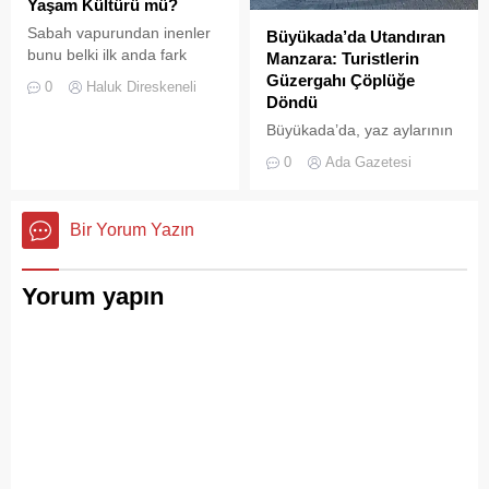
çaldığını gösteriyor. Çöpler
Yaşam Kültürü mü?
Konteynerlere Sığmıyor,...
Sabah vapurundan inenler
Büyükada’da Utandıran
bunu belki ilk anda fark
Manzara: Turistlerin
etmeyebilir. Ama
Güzergahı Çöplüğe
0
Haluk Direskeneli
Büyükada’yı elli, altmış yıldır
Döndü
tanıyanlar bilir; adanın sesi
Büyükada’da, yaz aylarının
ve adımları değişti
gelmesiyle birlikte artan
0
Ada Gazetesi
ziyaretçi yoğunluğu, temizlik
ve çöp toplama
hizmetlerindeki aksaklıkları
Bir Yorum Yazın
bir kez daha gözler önüne
serdi.
Yorum yapın