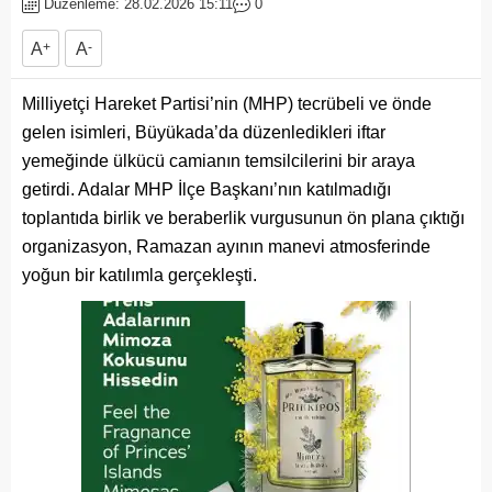
Düzenleme: 28.02.2026 15:11
0
A
+
A
-
Milliyetçi Hareket Partisi’nin (MHP) tecrübeli ve önde
gelen isimleri, Büyükada’da düzenledikleri iftar
yemeğinde ülkücü camianın temsilcilerini bir araya
getirdi. Adalar MHP İlçe Başkanı’nın katılmadığı
toplantıda birlik ve beraberlik vurgusunun ön plana çıktığı
organizasyon, Ramazan ayının manevi atmosferinde
yoğun bir katılımla gerçekleşti.