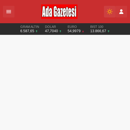
GRAM ALTIN
DOLAR
EURO
BIST 100
6.587,65
47,7040
54,9979
13.866,67