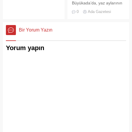
tanıyanlar bilir; adanın sesi
Büyükada’da, yaz aylarının
ve adımları değişti
gelmesiyle birlikte artan
0
Ada Gazetesi
ziyaretçi yoğunluğu, temizlik
ve çöp toplama
hizmetlerindeki aksaklıkları
Bir Yorum Yazın
bir kez daha gözler önüne
serdi.
Yorum yapın