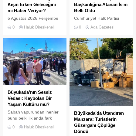
Kışın Erken Geleceğini
Başkanlığına Atanan İsim
mi Haber Veriyor?
Belli Oldu
6 Ağustos 2026 Perşembe
Cumhuriyet Halk Partisi
günü öğle saatlerinde, saat
(CHP) Merkez Yönetim
0
Haluk Direskeneli
0
Ada Gazetesi
14:00 sularında Büyükada
Kurulu (MYK), İstanbul
semalarında doğanın en
teşkilatında kapsamlı bir
görkemli görsel
yenilenmeye giderek 23
şölenlerinden biri yaşandı.
ilçenin yönetimine yeni
isimler atadı
Büyükada’nın Sessiz
Vedası: Kaybolan Bir
Yaşam Kültürü mü?
Sabah vapurundan inenler
Büyükada’da Utandıran
bunu belki ilk anda fark
Manzara: Turistlerin
etmeyebilir. Ama
Güzergahı Çöplüğe
0
Haluk Direskeneli
Büyükada’yı elli, altmış yıldır
Döndü