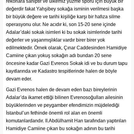
rekorlara sahiptir ve ülkemiz yüzme sporu için büyük bir
değerdir fakat Yahşibey sokağa isminin verilmesi başka
bir büyük değere ve tarihi kişiliğe karşı bir hafıza silme
operasyonu olur. Ne acıdır ki, son 15-20 sene içinde
Adalar’daki sokak isimleri ki bu sokak isimlerinde tarihi
değerler ve yaşanmışlıklar vardır birer birer yok
edilmektedir. Örnek olarak, Çınar Caddesinden Hamidiye
Camiine çıkan yokuş sokağın adı bundan 20 sene
öncesine kadar Gazi Evrenos Sokak idi ve bu durum tapu
kayıtlarında ve Kadastro tespitlerinde halen de böyle
devam eder.
Gazi Evrenos halen de devam eden bazı bireylerinin
Adalar’da ikamet ettiği bilinen Evrenosoğulları ailesinin
büyüklerinden ve peygamber efendimizin müjdelediği
İstanbul’un fethinde önemli rol alan en önemli
komutanlardandır. II.Abdülhamit Han tarafından yaptırılan
Hamidiye Camiine çıkan bu sokağın adının bu tarihi