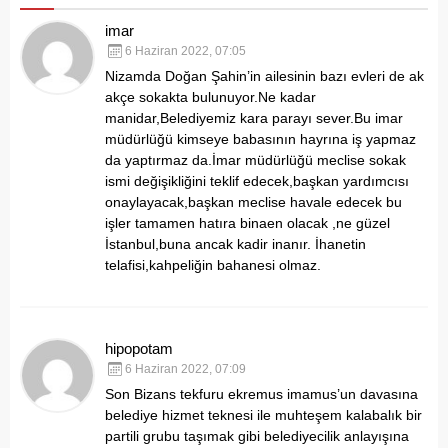
imar
6 Haziran 2022, 07:05
Nizamda Doğan Şahin’in ailesinin bazı evleri de ak
akçe sokakta bulunuyor.Ne kadar
manidar,Belediyemiz kara parayı sever.Bu imar
müdürlüğü kimseye babasının hayrına iş yapmaz
da yaptırmaz da.İmar müdürlüğü meclise sokak
ismi değişikliğini teklif edecek,başkan yardımcısı
onaylayacak,başkan meclise havale edecek bu
işler tamamen hatıra binaen olacak ,ne güzel
İstanbul,buna ancak kadir inanır. İhanetin
telafisi,kahpeliğin bahanesi olmaz.
hipopotam
6 Haziran 2022, 07:09
Son Bizans tekfuru ekremus imamus’un davasına
belediye hizmet teknesi ile muhteşem kalabalık bir
partili grubu taşımak gibi belediyecilik anlayışına