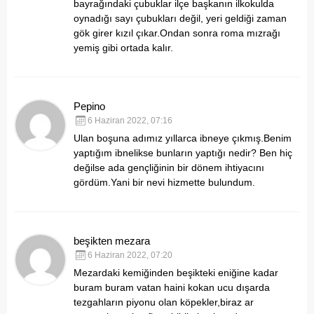
bayrağındaki çubuklar ilçe başkanın ilkokulda
oynadığı sayı çubukları değil, yeri geldiği zaman
gök girer kızıl çıkar.Ondan sonra roma mızrağı
yemiş gibi ortada kalır.
Pepino
6 Haziran 2022, 07:16
Ulan boşuna adımız yıllarca ibneye çıkmış.Benim
yaptığım ibnelikse bunların yaptığı nedir? Ben hiç
değilse ada gençliğinin bir dönem ihtiyacını
gördüm.Yani bir nevi hizmette bulundum.
beşikten mezara
6 Haziran 2022, 07:20
Mezardaki kemiğinden beşikteki eniğine kadar
buram buram vatan haini kokan ucu dışarda
tezgahların piyonu olan köpekler,biraz ar