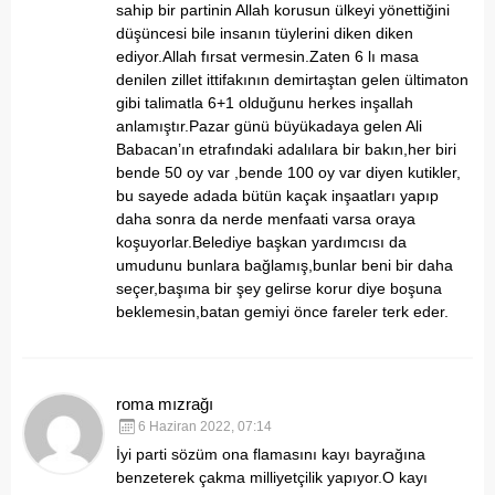
sahip bir partinin Allah korusun ülkeyi yönettiğini
düşüncesi bile insanın tüylerini diken diken
ediyor.Allah fırsat vermesin.Zaten 6 lı masa
denilen zillet ittifakının demirtaştan gelen ültimaton
gibi talimatla 6+1 olduğunu herkes inşallah
anlamıştır.Pazar günü büyükadaya gelen Ali
Babacan’ın etrafındaki adalılara bir bakın,her biri
bende 50 oy var ,bende 100 oy var diyen kutikler,
bu sayede adada bütün kaçak inşaatları yapıp
daha sonra da nerde menfaati varsa oraya
koşuyorlar.Belediye başkan yardımcısı da
umudunu bunlara bağlamış,bunlar beni bir daha
seçer,başıma bir şey gelirse korur diye boşuna
beklemesin,batan gemiyi önce fareler terk eder.
roma mızrağı
6 Haziran 2022, 07:14
İyi parti sözüm ona flamasını kayı bayrağına
benzeterek çakma milliyetçilik yapıyor.O kayı