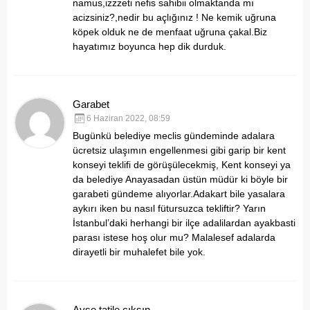
namus,izzzeti nefis sahibii olmaktanda mı
acizsiniz?,nedir bu açlığınız ! Ne kemik uğruna
köpek olduk ne de menfaat uğruna çakal.Biz
hayatımız boyunca hep dik durduk.
Garabet
6 Haziran 2022, 08:59
Bugünkü belediye meclis gündeminde adalara
ücretsiz ulaşımın engellenmesi gibi garip bir kent
konseyi teklifi de görüşülecekmiş, Kent konseyi ya
da belediye Anayasadan üstün müdür ki böyle bir
garabeti gündeme alıyorlar.Adakart bile yasalara
aykırı iken bu nasıl fütursuzca tekliftir? Yarın
İstanbul’daki herhangi bir ilçe adalilardan ayakbasti
parası istese hoş olur mu? Malalesef adalarda
dirayetli bir muhalefet bile yok.
Ayşe tatile çıksın