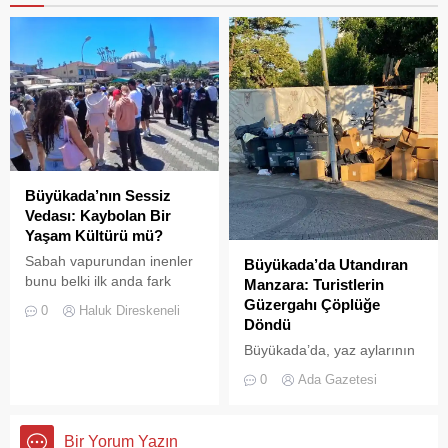
Büyükada’nın Sessiz
Vedası: Kaybolan Bir
Yaşam Kültürü mü?
Sabah vapurundan inenler
Büyükada’da Utandıran
bunu belki ilk anda fark
Manzara: Turistlerin
etmeyebilir. Ama
Güzergahı Çöplüğe
0
Haluk Direskeneli
Büyükada’yı elli, altmış yıldır
Döndü
tanıyanlar bilir; adanın sesi
Büyükada’da, yaz aylarının
ve adımları değişti
gelmesiyle birlikte artan
0
Ada Gazetesi
ziyaretçi yoğunluğu, temizlik
ve çöp toplama
hizmetlerindeki aksaklıkları
Bir Yorum Yazın