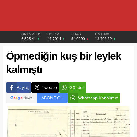
GRAM ALTIN
DOLAR
EURO
BIST 100
6.505,41
47,7014
54,9990
13.798,82
Öpmediğin kuş bir leylek
kalmıştı
Paylaş
Tweetle
Gönder
ABONE OL
Whatsapp Kanalımız