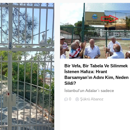
Bir Vefa, Bir Tabela Ve Silinmek
İstenen Hafıza: Hrant
Barsamyan’ın Adını Kim, Neden
Sildi?
İstanbul’un Adalar’ı sadece
vapurların yanaştığı, yazlıkçıların
0
Şükrü Abanoz
nefes aldığı toprak parçaları
değildir; aynı zamanda bu şehrin
çok kültürlü hafızası, hoşgörünün
ve ortak yaşamın en canlı
tanıklarıdır.