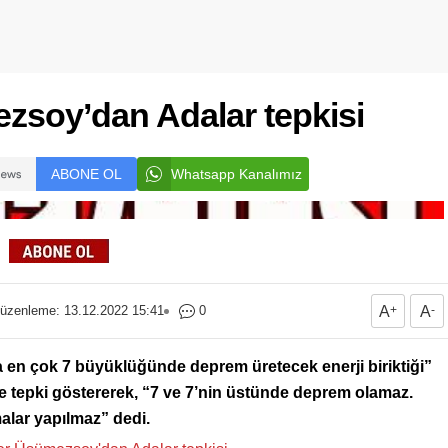
ezsoy’dan Adalar tepkisi
ABONE OL
Whatsapp Kanalımız
üzenleme: 13.12.2022 15:41
0
A
+
A
-
 en çok 7 büyüklüğünde deprem üretecek enerji biriktiği”
ne tepki göstererek, “7 ve 7’nin üstünde deprem olamaz.
alar yapılmaz” dedi.