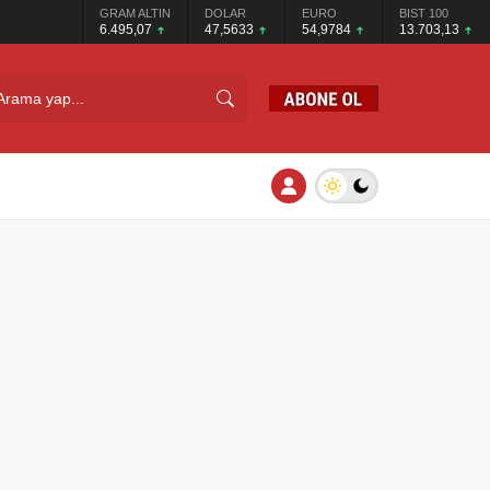
GRAM ALTIN
DOLAR
EURO
BIST 100
6.495,07
47,5633
54,9784
13.703,13