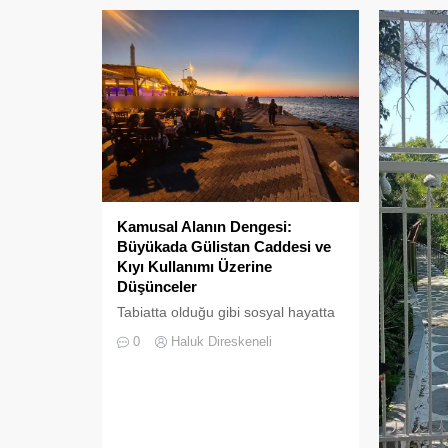
Kamusal Alanın Dengesi:
Büyükada Gülistan Caddesi ve
Kıyı Kullanımı Üzerine
Düşünceler
Tabiatta olduğu gibi sosyal hayatta
da boşluklar uzun süre karşılıksız
0
Haluk Direskeneli
kalmaz; boşaltılan her alan, kısa
süre sonra yeni biçimlerle
doldurulmaya adaydır.