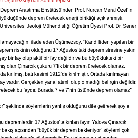
e Deprem Araştırma Enstitüsü’nden Prof. Nurcan Meral Özel’in
üyüklüğünde deprem üretecek enerji biriktiği açıklanmıştı.
Üniversitesi Jeoloji Mühendisliği Öğretim Üyesi Prof. Dr. Şener
lamayacağını ifade eden Üşümezsoy, “Kandilliden yapılan bir
prem riskinin olduğunu 17 Ağustos’taki deprem stresine yakın
şey bir fay olup aktif bir fay değildir ve bu büyüklükteki bir
mış olan Çınarcık çukuru 7’lik bir deprem üretecek olamaz.
kırılmış, batı kesimi 1912’de kırılmıştır. Ortada kırılmayan
ardır. Gerçekten yanal atımlı olup olmadığı belirgin değildir.
tecek bu faydır. Burada 7 ve 7’nin üstünde deprem olamaz”
” şeklinde söylemlerin yanlış olduğunu dile getirerek şöyle
 depremlerdir. 17 Ağustos’ta kırılan fayın Yalova Çınarcık
 bir bakış açısından “büyük bir deprem bekleniyor” söylemi çok