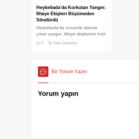
Heybeliada’da Korkutan Yangın:
İtfaiye Ekipleri Büyümeden
Söndürdü
Heybeliada’da ormanlık alanda
çıkan yangın, itfaiye ekiplerinin hızlı
müdahalesi sayesinde büyümeden
0
Ada Gazetesi
ve olası bir faciaya dönüşmeden
söndürüldü.
Bir Yorum Yazın
Yorum yapın