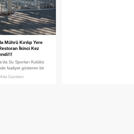
da Mührü Kırılıp Yere
estoran İkinci Kez
ndi!!!
a’da Su Sporları Kulübü
de faaliyet gösteren bir
, ruhsat usulsüzlüğü ve
Ada Gazetesi
uşmazlığı gerekçesiyle
elediyesi tarafından
ndi.