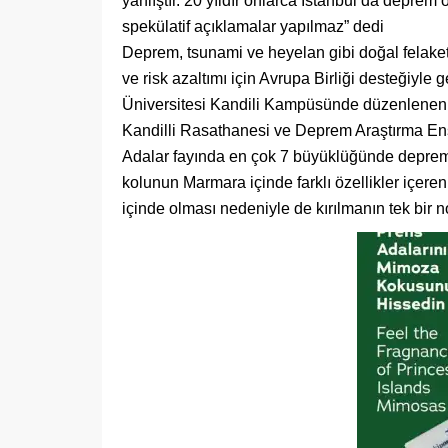
yanlıştır. 20 yıldır onlarca İstanbul’da depre
spekülatif açıklamalar yapılmaz” dedi
Deprem, tsunami ve heyelan gibi doğal felaketle
ve risk azaltımı için Avrupa Birliği desteğiyle
Üniversitesi Kandili Kampüsünde düzenlenen de
Kandilli Rasathanesi ve Deprem Araştırma Enst
Adalar fayında en çok 7 büyüklüğünde deprem 
kolunun Marmara içinde farklı özellikler içeren
içinde olması nedeniyle de kırılmanın tek bir n