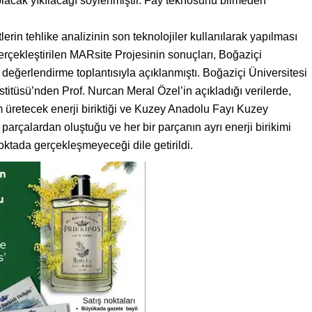
m olacak yıkılacağı söylenmiştir. Fay teknosunu bilmeden
rin tehlike analizinin son teknolojiler kullanılarak yapılması
 gerçekleştirilen MARsite Projesinin sonuçları, Boğaziçi
ğerlendirme toplantısıyla açıklanmıştı. Boğaziçi Üniversitesi
itüsü’nden Prof. Nurcan Meral Özel’in açıkladığı verilerde,
üretecek enerji biriktiği ve Kuzey Anadolu Fayı Kuzey
 parçalardan oluştuğu ve her bir parçanın ayrı enerji birikimi
oktada gerçekleşmeyeceği dile getirildi.