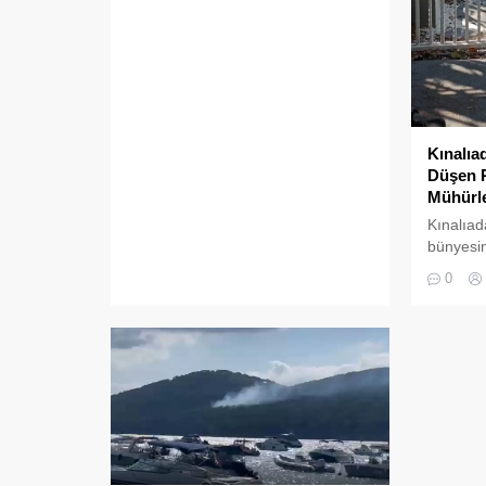
Kınalıa
Düşen R
Mühürle
Kınalıad
bünyesin
restoran
0
adres uy
Adalar B
mühürle