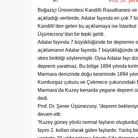
Boğaziçi Üniversitesi Kandilli Rasathanesi v
açıkladığı verilerde, Adalar fayında en çok 7 b
Kandilli’den gelen bu açıklamaya ise İstanbul 
Üşümezsoy’dan bir tepki geldi.
Adalar fayında 7 büyüklüğünde bir depremin o
açıklamanın Adalar fayında 7 büyüklüğünde de
stres biriktiği söylenmiştir. Oysa Adalar fayı dü
depremi yaratmaz. Bu bölge 1894 yılında kırıl
Marmara denizinde doğu kesiminde 1894 yılında 
Kumburgaz çukuru ve Çekmece çukurundaki fay v
Marmara’da Kuzey kenarda yegane deprem üre
dedi.
Prof. Dr. Şener Üşümezsoy, “deprem bekleniyor
devam etti:
“Kuzey güney yönlü normal fayların oluşturduğu
fayını 2. kolları olarak giden faylardır. Yanlış