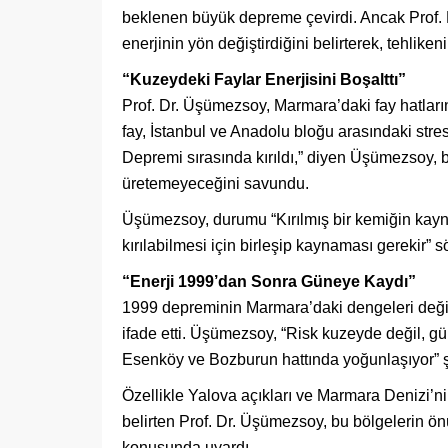
beklenen büyük depreme çevirdi. Ancak Prof.
enerjinin yön değiştirdiğini belirterek, tehlikeni
“Kuzeydeki Faylar Enerjisini Boşalttı”
Prof. Dr. Üşümezsoy, Marmara’daki fay hatlarını
fay, İstanbul ve Anadolu bloğu arasındaki stres
Depremi sırasında kırıldı,” diyen Üşümezsoy,
üretemeyeceğini savundu.
Üşümezsoy, durumu “Kırılmış bir kemiğin kayn
kırılabilmesi için birleşip kaynaması gerekir” sö
“Enerji 1999’dan Sonra Güneye Kaydı”
1999 depreminin Marmara’daki dengeleri değişti
ifade etti. Üşümezsoy, “Risk kuzeyde değil, gü
Esenköy ve Bozburun hattında yoğunlaşıyor” 
Özellikle Yalova açıkları ve Marmara Denizi’nin
belirten Prof. Dr. Üşümezsoy, bu bölgelerin ön
konusunda uyardı.