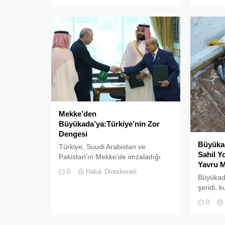
merkezlerinden biri olan Lunapark
paletler
(Birlik Meydanı) bölgesindeki
ziyaretçi
çalışanlar, kendi inisiyatifleriyle
Hurdalığ
başlattıkları temizlik çalışmasıyla
tarafınd
takdir topladı. Yaz aylarında artan
adanın h
ziyaretçi yoğunluğuyla birlikte
adeta bi
doğaya bırakılan atıkların çevre
dönüştüğ
kirliliği yaratması üzerine harekete
atıkları
geçen Lunapark çalışanları, “Temiz
Belediyes
çevre, temiz...
Mekke’den
Büyükada’ya:Türkiye’nin Zor
Dengesi
Büyükada
Türkiye, Suudi Arabistan ve
Sahil Y
Pakistan’ın Mekke’de imzaladığı
Yavru Ma
Ortak Savunma Anlaşması,
0
Haluk Direskeneli
bölgesel güvenlik dengelerinde yeni
Büyükada
bir dönemin işareti olabilir.
şeridi, k
Anlaşmayı şimdiden “İslam
sürücüle
0
NATO’su” olarak tanımlamak için
yoluna d
erken. Ancak Türkiye açısından
aşırı hız