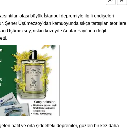
A
A
ntılar, olası büyük İstanbul depremiyle ilgili endişeleri
 Dr. Şener Üşümezsoy’dan kamuoyunda sıkça tartışılan teorilere
şan Üşümezsoy, riskin kuzeyde Adalar Fayı’nda değil,
tti.
 hafif ve orta şiddetteki depremler, gözleri bir kez daha