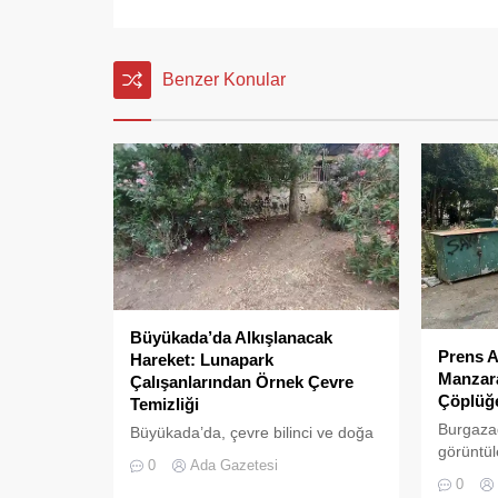
Benzer Konular
Büyükada’da Alkışlanacak
Prens A
Hareket: Lunapark
Manzara
Çalışanlarından Örnek Çevre
Çöplüğ
Temizliği
Burgaza
Büyükada’da, çevre bilinci ve doğa
görüntül
sevgisi adına yüzleri güldüren bir
0
Ada Gazetesi
sokaklar
olay yaşandı. Adanın önemli cazibe
0
çöpler, p