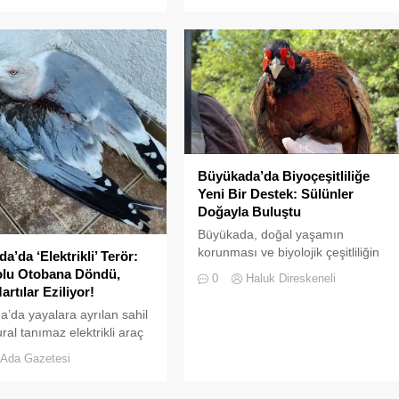
güzergahlarından biri olan
 hem ada sakinlerini hem de
İstanbul’da, yüzlerce leyleğin Adala
leri isyan ettirdi. Sokaklar
semalarındaki süzülüşü cep
ı Andırıyor Vatandaşlar
telefonu kameralarına yansıdı.
an kaydedilen görüntülerde,
Marmara Denizi ve İstanbul silüeti
uzur veren sokaklarının
eşliğinde gökyüzünde süzülen
r açık hava çöplüğüne
devasa leylek sürüsü, izleyenlere
ü görülüyor. Sadece evsel
adeta görsel bir şölen sundu.
n bulunduğu “Adalar
Sürüler halinde termal hava...
i” logolu...
Büyükada’da Biyoçeşitliliğe
Yeni Bir Destek: Sülünler
Doğayla Buluştu
Büyükada, doğal yaşamın
korunması ve biyolojik çeşitliliğin
’da ‘Elektrikli’ Terör:
zenginleştirilmesine yönelik önemli
olu Otobana Döndü,
0
Haluk Direskeneli
bir uygulamaya daha ev sahipliği
rtılar Eziliyor!
yapıyor. Tarım ve Orman Bakanlığı
’da yayalara ayrılan sahil
Doğa Koruma ve Milli Parklar
ural tanımaz elektrikli araç
(DKMP) Genel Müdürlüğü
ri yüzünden adeta ölüm
Ada Gazetesi
tarafından Polonezköy Sülün
önüştü. Denetimsizliğin ve
Üretim İstasyonu’nda yetiştirilen
ın son kurbanları ise
yüzlerce sülün, Temmuz 2026’da