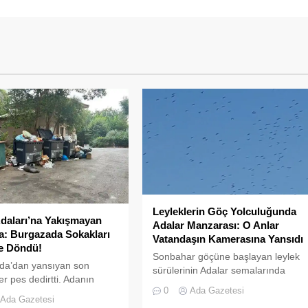
Leyleklerin Göç Yolculuğunda
daları’na Yakışmayan
Adalar Manzarası: O Anlar
: Burgazada Sokakları
Vatandaşın Kamerasına Yansıdı
e Döndü!
Sonbahar göçüne başlayan leylek
da’dan yansıyan son
sürülerinin Adalar semalarında
er pes dedirtti. Adanın
uzun yolculuğu devam ediyor.
0
Ada Gazetesi
ında dağ gibi biriken
Göçmen kuşların en önemli geçiş
Ada Gazetesi
lastik kasalar ve tahta