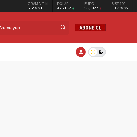
GRAM ALTIN
DOLAR
EURO
BIST 100
6.659,91
47,7162
55,1827
13.779,39