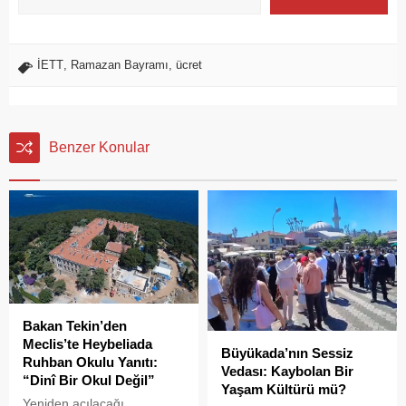
İETT
,
Ramazan Bayramı
,
ücret
Benzer Konular
Bakan Tekin’den
Meclis’te Heybeliada
Büyükada’nın Sessiz
Ruhban Okulu Yanıtı:
Vedası: Kaybolan Bir
“Dinî Bir Okul Değil”
Yaşam Kültürü mü?
Yeniden açılacağı