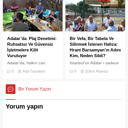
Adalar’da Plaj Denetimi:
Bir Vefa, Bir Tabela Ve
Ruhsatsız Ve Güvensiz
Silinmek İstenen Hafıza:
İşletmelere Kilit
Hrant Barsamyan’ın Adını
Vuruluyor
Kim, Neden Sildi?
Adalar'da, halkın can
İstanbul’un Adalar’ı sadece
güvenliğini sağlamak ve
vapurların yanaştığı,
0
Ada Gazetesi
0
Şükrü Abanoz
haksız işgallerin önüne
yazlıkçıların nefes aldığı
geçmek amacıyla geniş
toprak parçaları değildir;
çaplı bir denetim
aynı zamanda bu şehrin çok
Bir Yorum Yazın
operasyonu başlatıldı.
kültürlü hafızası,
hoşgörünün ve ortak
yaşamın en canlı
Yorum yapın
tanıklarıdır.