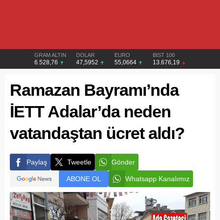
GRAM ALTIN
DOLAR
EURO
BIST 100
6.528,76
47,5952
55,0664
13.676,19
Ramazan Bayramı’nda
İETT Adalar’da neden
vatandaştan ücret aldı?
Paylaş
Tweetle
Gönder
ABONE OL
Whatsapp Kanalımız