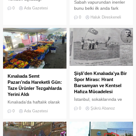
Sabah vapurundan inenler
iddialarıyla son dönemde
bunu belki ilk anda fark
0
Ada Gazetesi
kamuoyunda sıkça tartışılan
etmeyebilir. Ama
0
Haluk Direskeneli
Heybeliada Ruhban Okulu,
Büyükada’yı elli, altmış yıldır
TBMM gündemine taşındı
tanıyanlar bilir; adanın sesi
ve adımları değişti
Şişli’den Kınalıada’ya Bir
Kınalıada Semt
Spor Mirası: Hrant
Pazarı’nda Hareketli Gün:
Barsamyan ve Kentsel
Taze Ürünler Tezgahlarda
Hafıza Mücadelesi
Yerini Aldı
İstanbul, sokaklarında ve
Kınalıada’da haftalık olarak
yeşil sahalarında
kurulan semt pazarı, ada
0
Şükrü Abanoz
0
Ada Gazetesi
yüzyıllardır biriktirdiği çok
sakinleri ve ziyaretçilerin
kültürlü mirasıyla yaşayan
katılımıyla her zamanki
devasa bir hafıza
canlılığına ulaştı.
mekânıdır.