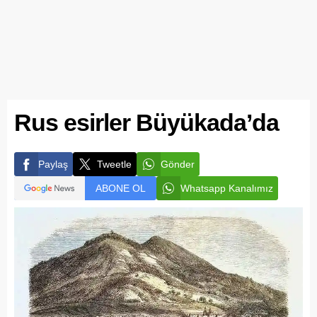
Rus esirler Büyükada’da
Paylaş
Tweetle
Gönder
ABONE OL
Whatsapp Kanalımız