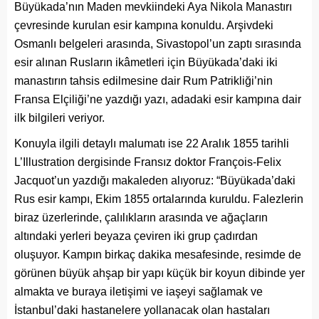
Büyükada’nın Maden mevkiindeki Aya Nikola Manastırı
çevresinde kurulan esir kampına konuldu. Arşivdeki
Osmanlı belgeleri arasında, Sivastopol’un zaptı sırasında
esir alınan Rusların ikâmetleri için Büyükada’daki iki
manastırın tahsis edilmesine dair Rum Patrikliği’nin
Fransa Elçiliği’ne yazdığı yazı, adadaki esir kampına dair
ilk bilgileri veriyor.
Konuyla ilgili detaylı malumatı ise 22 Aralık 1855 tarihli
L’Illustration dergisinde Fransız doktor François-Felix
Jacquot’un yazdığı makaleden alıyoruz: “Büyükada’daki
Rus esir kampı, Ekim 1855 ortalarında kuruldu. Falezlerin
biraz üzerlerinde, çalılıkların arasında ve ağaçların
altındaki yerleri beyaza çeviren iki grup çadırdan
oluşuyor. Kampın birkaç dakika mesafesinde, resimde de
görünen büyük ahşap bir yapı küçük bir koyun dibinde yer
almakta ve buraya iletişimi ve iaşeyi sağlamak ve
İstanbul’daki hastanelere yollanacak olan hastaları