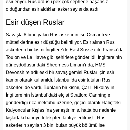
esirleriydi. Rus ordusu pek çok cephede başarısız
olduğundan esir aldıkları asker sayısı da azdı.
Esir düşen Ruslar
Savaşta 8 bine yakın Rus askerinin ise Osmanlı ve
müttefiklerine esir düştüğü belirtiliyor. Esir alınan Rus
askerlerin bir kısmı İngiltere’de East Sussex ile Fransa’da
Toulon ve Le Havre gibi şehirlere gönderildi. İngiltere’nin
güneydoğusundaki Sheerness Limanı’nda, HMS
Devonshire adlı eski bir savaş gemisi Ruslar için esir
kampı olarak kullanıldı. İstanbul’da esir tutulan Rus
askerleri de vardı. Bunların bir kısmı, Çar I. Nikolay’ın
İngiltere’nin İstanbul’daki elçisi Stratford Canning’e
gönderdiği rica mektubu üzerine, geçici olarak Haliç’teki
Kalyoncular Kışlası’na yerleştirilmiş, hatta bu nedenle
kışladaki bahriye tüfekçileri tahliye edilmişti. Rus
askerlerin sayıları 3 bini bulan büyük bölümü ise