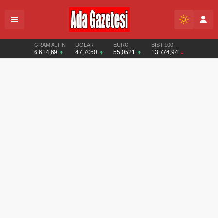
GRAM ALTIN
DOLAR
EURO
BIST 100
6.614,69
47,7050
55,0521
13.774,94