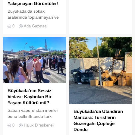
Yakışmayan Görüntüler!
Büyükada’da sokak
aralarında toplanmayan ve
biriken çöpler vatandaşların
0
Ada Gazetesi
tepkisine neden
oluyor.Özellikle yaz
aylarında hem yerli hem de
yabancı turistlerin akınına
uğrayan Büyükada’da,
çevre temizliği konusunda
yaşanan aksaklıklar adeta
pes dedirtti. Adanın tarihi ve
doğal güzellikleriyle süslü
sokaklarından yansıyan son
görüntüler, çevre sağlığı
Büyükada’nın Sessiz
açısından tehlike çanlarının
Vedası: Kaybolan Bir
çaldığını gösteriyor. Çöpler
Yaşam Kültürü mü?
Konteynerlere Sığmıyor,...
Sabah vapurundan inenler
Büyükada’da Utandıran
bunu belki ilk anda fark
Manzara: Turistlerin
etmeyebilir. Ama
Güzergahı Çöplüğe
0
Haluk Direskeneli
Büyükada’yı elli, altmış yıldır
Döndü
tanıyanlar bilir; adanın sesi