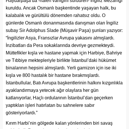
Haydarpaşa’da -halen varlığını sürdüren- İngiliz Mezarlığı
kuruldu. Ancak Osmanlı başkentinde yaşayan halk, bu
kalabalık ve gürültülü dönemden rahatsız oldu. O
günlerde Osmanlı donanmasında danışman olan İngiliz
subay Sir Adolphus Slade (Müşavir Paşa) şunları yazıyor:
“İngilizler Asya, Fransızlar Avrupa yakasını almışlardı.
İnzibatları da Pera sokaklarında devriye gezmekteydi.
Müttefikler kışla ve hastane yapmak için Harbiye, Bahriye
ve Tıbbiye mektepleriyle birlikte İstanbul’daki hükümet
binalarının hepsini almışlardı. Yerli garnizon için ise iki
kışla ve 800 hastalık bir hastane bırakmışlardı.
İstanbullular, Batı Avrupa başkentlerinin halkını kızgınlıkla
ayaklandırmaya yetecek ağır olaylara her gün
katlanıyorlar, Haçlı ordularının İstanbul’dan geçerken
yaptıkları işleri hatırlatan bu sahnelere sabır
gösteriyorlardı.”
Kırım Harbi’nin gölgede kalan yönlerinden biri savaş