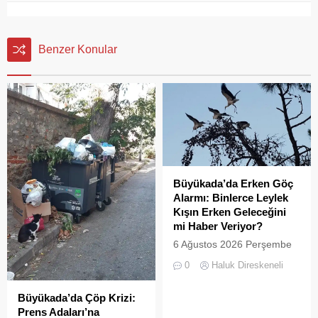
Benzer Konular
Büyükada’da Erken Göç
Alarmı: Binlerce Leylek
Kışın Erken Geleceğini
mi Haber Veriyor?
6 Ağustos 2026 Perşembe
günü öğle saatlerinde, saat
0
Haluk Direskeneli
14:00 sularında Büyükada
semalarında doğanın en
Büyükada’da Çöp Krizi:
görkemli görsel
Prens Adaları’na
şölenlerinden biri yaşandı.