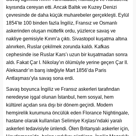
kıyısında cereyan etti. Ancak Baltık ve Kuzey Denizi
çevresinde de daha küçük muharebeler gerçekleşti. Eylül
1854’te 100 binden fazla İngiliz, Fransız ve Osmanlı
askerinden oluşan müttefik ordu, yüzlerce savaş ve
nakliye gemisiyle Kırım’a çıktı. Sivastopol kuşatma altına
alınırken, Ruslar çekilmek zorunda kaldı. Kafkas
cephesinde ise Ruslar Kars’ı uzun bir kuşatmadan sonra
aldı. Fakat Çar I. Nikolay’ın ölümüyle yerine geçen Çar II.
Aleksandr’ın barış isteğiyle Mart 1856’da Paris
Antlaşması’yla savaş sona erdi.
Savaş boyunca İngiliz ve Fransız askerleri tarafından
neredeyse işgal olunan İstanbul, hem sosyal, hem
kültürel açıdan sıra dışı bir dönem geçirdi. Modern
hemşirelik kurumuna öncülük eden Florance Nightingale,
hastane olarak kullanılan Selimiye Kışlası’ndaki yaralı
askerleri tedavisiyle ünlendi. Ölen Britanyalı askerler için,