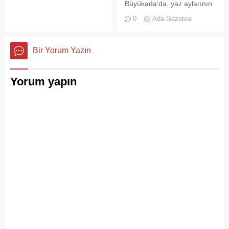
Büyükada’da, yaz aylarının
ve adımları değişti
gelmesiyle birlikte artan
0
Ada Gazetesi
ziyaretçi yoğunluğu, temizlik
ve çöp toplama
hizmetlerindeki aksaklıkları
Bir Yorum Yazın
bir kez daha gözler önüne
serdi.
Yorum yapın