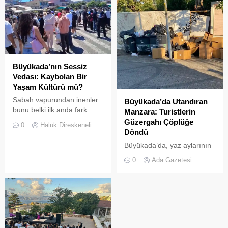
Büyükada’nın Sessiz
Vedası: Kaybolan Bir
Yaşam Kültürü mü?
Sabah vapurundan inenler
Büyükada’da Utandıran
bunu belki ilk anda fark
Manzara: Turistlerin
etmeyebilir. Ama
Güzergahı Çöplüğe
0
Haluk Direskeneli
Büyükada’yı elli, altmış yıldır
Döndü
tanıyanlar bilir; adanın sesi
Büyükada’da, yaz aylarının
ve adımları değişti
gelmesiyle birlikte artan
0
Ada Gazetesi
ziyaretçi yoğunluğu, temizlik
ve çöp toplama
hizmetlerindeki aksaklıkları
bir kez daha gözler önüne
serdi.