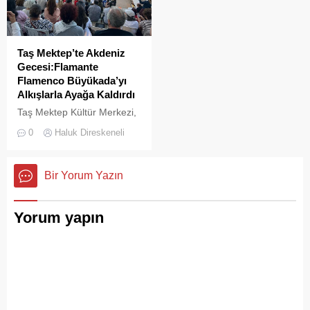
Taş Mektep’te Akdeniz
Gecesi:Flamante
Flamenco Büyükada’yı
Alkışlarla Ayağa Kaldırdı
Taş Mektep Kültür Merkezi,
31 Temmuz 2026 Cuma
0
Haluk Direskeneli
akşamı bu kez İspanya’nın
sıcak rüzgârlarını
Büyükada’ya taşıdı.
Bir Yorum Yazın
Yorum yapın