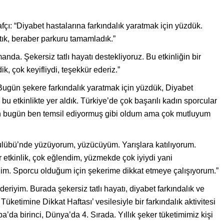
çı: “Diyabet hastalarına farkındalık yaratmak için yüzdük.
tık, beraber parkuru tamamladık.”
a. Şekersiz tatlı hayatı destekliyoruz. Bu etkinliğin bir
, çok keyifliydi, teşekkür ederiz.”
ugün şekere farkındalık yaratmak için yüzdük, Diyabet
e bu etkinlikte yer aldık. Türkiye’de çok başarılı kadın sporcular
için bugün ben temsil ediyormuş gibi oldum ama çok mutluyum
lübü’nde yüzüyorum, yüzücüyüm. Yarışlara katılıyorum.
bir etkinlik, çok eğlendim, yüzmekde çok iyiydi yani
im. Sporcu olduğum için şekerime dikkat etmeye çalışıyorum.”
riyim. Burada şekersiz tatlı hayatı, diyabet farkındalık ve
ketimine Dikkat Haftası’ vesilesiyle bir farkındalık aktivitesi
a’da birinci, Dünya’da 4. Sırada. Yıllık şeker tüketimimiz kişi