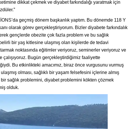
etimine dikkat çekmek ve diyabet farkındalığı yaratmak için
zdüler.”
LİONS’da geçmiş dönem başkanlık yaptım. Bu dönemde 118 Y
 olarak görev gerçekleştiriyorum. Bizler diyabete farkındalık
erek gençlerde obezite çok fazla problem ve bu sağlık
irli bir yaş kitlesine ulaşmış olan kişilerde de tedavi
tarmak noktasında eğitimler veriyoruz, seminerler veriyoruz ve
ye çalışıyoruz. Bugün gerçekleştirdiğimiz faaliyette
iydi. Bu etkinlikteki amacımız, biraz önce vurgusunu vurmuş
e ulaşmış olması, sağlıklı bir yaşam felsefesini içlerine almış
 bir sağlık problemini, diyabet problemini kökten çözmek
miş olduk.