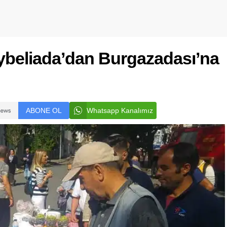
eybeliada’dan Burgazadası’na
ABONE OL
Whatsapp Kanalımız