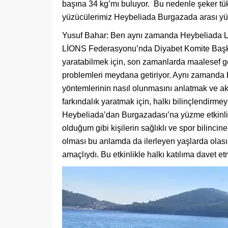
başına 34 kg’mı buluyor. Bu nedenle şeker tük
yüzücülerimiz Heybeliada Burgazada arası yü
Yusuf Bahar: Ben aynı zamanda Heybeliada 
LİONS Federasyonu’nda Diyabet Komite Başkanı
yaratabilmek için, son zamanlarda maalesef g
problemleri meydana getiriyor. Aynı zamanda bel
yöntemlerinin nasıl olunmasını anlatmak ve ak
farkındalık yaratmak için, halkı bilinçlendirme
Heybeliada’dan Burgazadası’na yüzme etkinliğ
olduğum gibi kişilerin sağlıklı ve spor bilincin
olması bu anlamda da ilerleyen yaşlarda olası
amaçlıydı. Bu etkinlikle halkı katılıma davet et