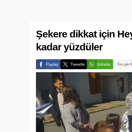
Şekere dikkat için H
kadar yüzdüler
Paylaş
Tweetle
Gönder