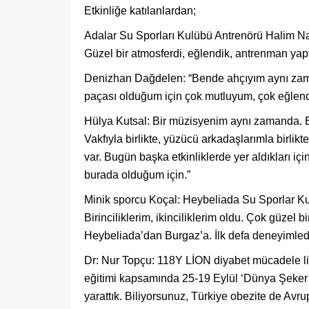
Etkinliğe katılanlardan;
Adalar Su Sporları Kulübü Antrenörü Halim Naf
Güzel bir atmosferdi, eğlendik, antrenman yap
Denizhan Dağdelen: “Bende ahçıyım aynı zamand
paçası olduğum için çok mutluyum, çok eğlendik
Hülya Kutsal: Bir müzisyenim aynı zamanda. B
Vakfıyla birlikte, yüzücü arkadaşlarımla birlikt
var. Bugün başka etkinliklerde yer aldıkları 
burada olduğum için.”
Minik sporcu Koçal: Heybeliada Su Sporlar Ku
Birinciliklerim, ikinciliklerim oldu. Çok güzel 
Heybeliada’dan Burgaz’a. İlk defa deneyimled
Dr: Nur Topçu: 118Y LİON diyabet mücadele lide
eğitimi kapsamında 25-19 Eylül ‘Dünya Şeker Tü
yarattık. Biliyorsunuz, Türkiye obezite de Avrup