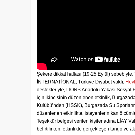
Şekere dikkat haftası (19-25 Eylül) sebebiyle
İNTERNATİONAL, Türkiye Diyabet vakfı,
Hey
destekleriyle, LİONS Anadolu Yakası Sosyal Hi
için ikincisinin düzenlenen etkinlik, Burgazad
Kulübü’nden (HSSK), Burgazada Su Sporlarına
düzenlenen etkinlikte, isteyenlerin kan ölçümler
Teşekkür belgesi verilen kişiler adına LİAY Vakf
belirtilirken, etkinlikte gerçekleşen tango ve ak