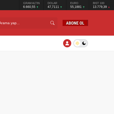
GRAM ALTIN
DOLAR
EURO
BIST 100
6.660,55
47,7111
55,1881
13.779,39