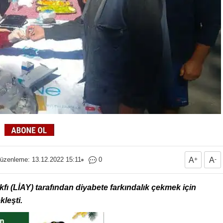
üzenleme: 13.12.2022 15:11
0
A
+
A
-
ı (LİAY) tarafından diyabete farkındalık çekmek için
leşti.