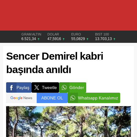
GRAM ALTIN
DOLAR
EURO
BIST 100
6.521,34
47,5916
55,0829
13.703,13
Sencer Demirel kabri
başında anıldı
Paylaş
Tweetle
Gönder
ABONE OL
Whatsapp Kanalımız