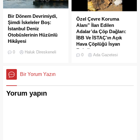
Bir Dönem Devrimiydi,
Özel Çevre Koruma
Şimdi İskeleler Boş:
Alanı” İlan Edilen
İstanbul Deniz
Adalar’da Çöp Dağları:
Otobüslerinin Hüzünlü
İBB Ve İSTAÇ’ın Açık
Hikâyesi
Hava Çöplüğü İsyan
2000’li yılların başında
Ettirdi
0
Haluk Direskeneli
0
Ada Gazetesi
İstanbul’da deniz ulaşımı,
Adalar'da çekilen çöp
sadece bir seyahat aracı
görüntüleri pes dedirtti.
değil; Adalar ile kent
Sanılanın aksine bu çöpler
Bir Yorum Yazın
merkezi arasında kurulan
duyarsız vatandaşlar
tıkır tıkır işleyen, prestijli ve
tarafından değil; İBB, İSTAÇ
konforlu güvenli bir yaşam
ve Adalar Belediyesi eliyle
Yorum yapın
ritmiydi.
doğanın ortasına dökülüyor