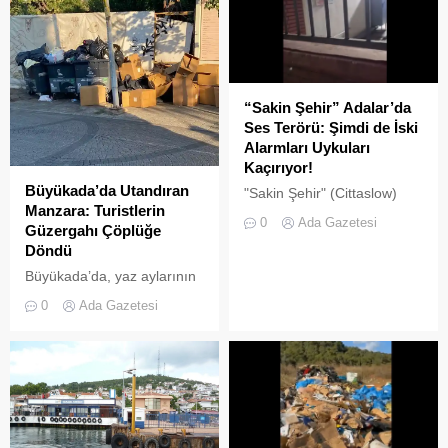
“Sakin Şehir” Adalar’da
Ses Terörü: Şimdi de İski
Alarmları Uykuları
Kaçırıyor!
Büyükada’da Utandıran
"Sakin Şehir" (Cittaslow)
Manzara: Turistlerin
adayı olan İstanbul’un incisi
0
Ada Gazetesi
Güzergahı Çöplüğe
Adalar'da gürültü kirliliği
Döndü
bitmek bilmiyor.
Büyükada’da, yaz aylarının
gelmesiyle birlikte artan
0
Ada Gazetesi
ziyaretçi yoğunluğu, temizlik
ve çöp toplama
hizmetlerindeki aksaklıkları
bir kez daha gözler önüne
serdi.