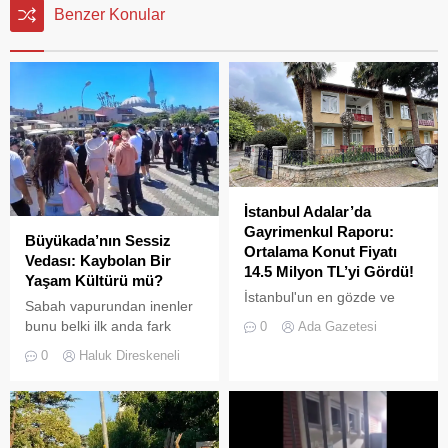
Benzer Konular
İstanbul Adalar’da
Gayrimenkul Raporu:
Büyükada’nın Sessiz
Ortalama Konut Fiyatı
Vedası: Kaybolan Bir
14.5 Milyon TL’yi Gördü!
Yaşam Kültürü mü?
İstanbul'un en gözde ve
Sabah vapurundan inenler
tarihi lokasyonlarından biri
bunu belki ilk anda fark
0
Ada Gazetesi
olan Adalar ilçesinde,
etmeyebilir. Ama
0
Haluk Direskeneli
gayrimenkul piyasasındaki
Büyükada’yı elli, altmış yıldır
hareketlilik dikkat çekiyor.
tanıyanlar bilir; adanın sesi
ve adımları değişti