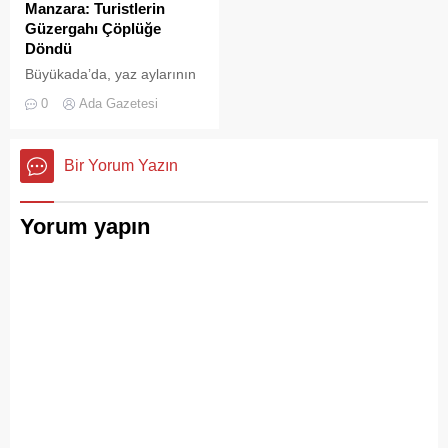
Manzara: Turistlerin
Güzergahı Çöplüğe
Döndü
Büyükada’da, yaz aylarının
gelmesiyle birlikte artan
0
Ada Gazetesi
ziyaretçi yoğunluğu, temizlik
ve çöp toplama
hizmetlerindeki aksaklıkları
Bir Yorum Yazın
bir kez daha gözler önüne
serdi.
Yorum yapın