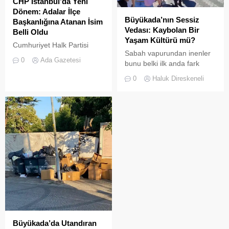
CHP İstanbul’da Yeni
Dönem: Adalar İlçe
Büyükada’nın Sessiz
Başkanlığına Atanan İsim
Vedası: Kaybolan Bir
Belli Oldu
Yaşam Kültürü mü?
Cumhuriyet Halk Partisi
Sabah vapurundan inenler
(CHP) Merkez Yönetim
0
Ada Gazetesi
bunu belki ilk anda fark
Kurulu (MYK), İstanbul
etmeyebilir. Ama
teşkilatında kapsamlı bir
0
Haluk Direskeneli
Büyükada’yı elli, altmış yıldır
yenilenmeye giderek 23
tanıyanlar bilir; adanın sesi
ilçenin yönetimine yeni
ve adımları değişti
isimler atadı
Büyükada’da Utandıran