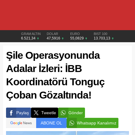
GRAM ALTIN
DOLAR
EURO
BIST 100
6.521,34
47,5916
55,0829
13.703,13
Şile Operasyonunda
Adalar İzleri: İBB
Koordinatörü Tonguç
Çoban Gözaltında!
Paylaş
Tweetle
Gönder
ABONE OL
Whatsapp Kanalımız